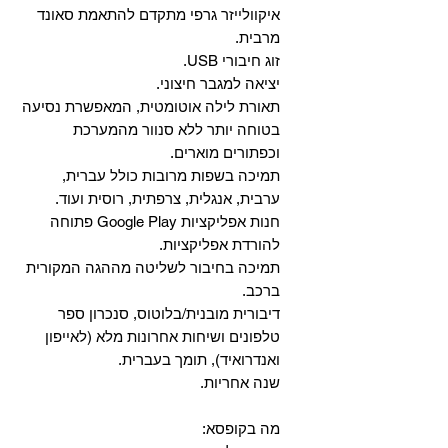
איקוולייזר גרפי מתקדם להתאמת סאונד
מרבית.
זוג חיבורי USB.
יציאה למגבר חיצוני.
תאורת לילה אוטומטית, המאפשרת נסיעה
בטוחה יותר ללא סנוור מהמערכת
וכפתורים מוארים.
תמיכה בשפות מרובות כולל עברית,
ערבית, אנגלית, צרפתית, רוסית ועוד.
‏חנות אפליקציות Google Play פתוחה
להורדת אפליקציות.
‏תמיכה בחיבור לשליטה מההגה המקורית
ברכב.
‏דיבורית מובנית/בלוטוס, ‏סנכרון ספר
טלפונים ושיחות אחרונות מלא (לאייפון
ואנדרואיד), תומך בעברית.
שנה אחריות.
מה בקופסא: