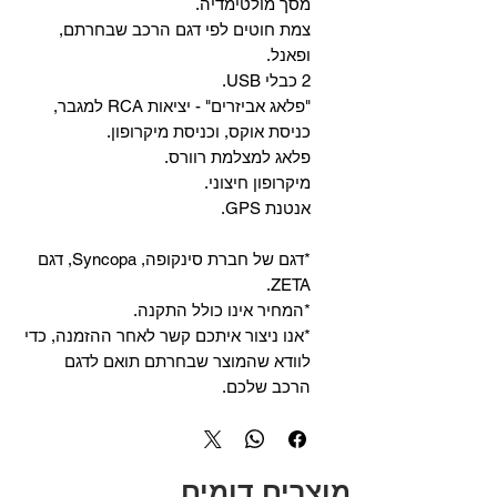
מסך מולטימדיה.
צמת חוטים לפי דגם הרכב שבחרתם,
ופאנל.
2 כבלי USB.
"פלאג אביזרים" - יציאות RCA למגבר,
כניסת אוקס, וכניסת מיקרופון.
פלאג למצלמת רוורס.
מיקרופון חיצוני.
אנטנת GPS.
*דגם של חברת סינקופה, Syncopa, דגם
ZETA.
*המחיר אינו כולל התקנה.
*אנו ניצור איתכם קשר לאחר ההזמנה, כדי
לוודא שהמוצר שבחרתם תואם לדגם
הרכב שלכם.
מוצרים דומים