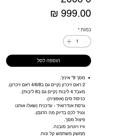
מחיר
כמות
*
הוספה לסל
מסך 9" אינץ'.
2 ראם זיכרון (קיים גם ב4/6/8 ראם זיכרון).
מעבד 4 ליבות (קיים גם ב8 ליבות).
כניסת סים (אופציה).
גרסת אנדרואיד - עדכנית (שאלו אותנו
ונגיד לכם בדיוק מה הדגם).
פיצול מסך.
וויז ויוטיוב מובנה.
ממשק משתמש קל ונוח.