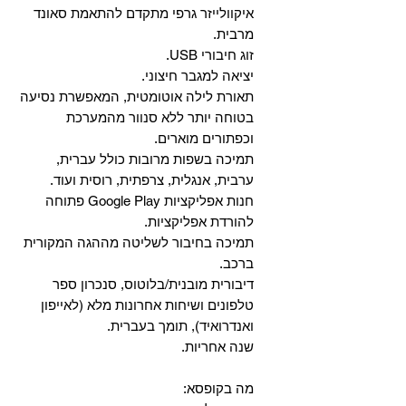
איקוולייזר גרפי מתקדם להתאמת סאונד
מרבית.
זוג חיבורי USB.
יציאה למגבר חיצוני.
תאורת לילה אוטומטית, המאפשרת נסיעה
בטוחה יותר ללא סנוור מהמערכת
וכפתורים מוארים.
תמיכה בשפות מרובות כולל עברית,
ערבית, אנגלית, צרפתית, רוסית ועוד.
‏חנות אפליקציות Google Play פתוחה
להורדת אפליקציות.
‏תמיכה בחיבור לשליטה מההגה המקורית
ברכב.
‏דיבורית מובנית/בלוטוס, ‏סנכרון ספר
טלפונים ושיחות אחרונות מלא (לאייפון
ואנדרואיד), תומך בעברית.
שנה אחריות.
מה בקופסא: