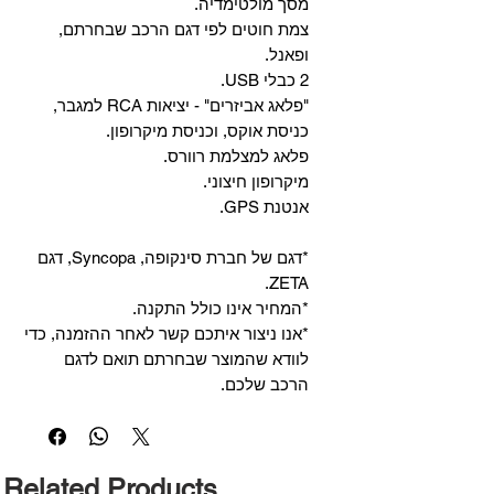
מסך מולטימדיה.
צמת חוטים לפי דגם הרכב שבחרתם,
ופאנל.
2 כבלי USB.
"פלאג אביזרים" - יציאות RCA למגבר,
כניסת אוקס, וכניסת מיקרופון.
פלאג למצלמת רוורס.
מיקרופון חיצוני.
אנטנת GPS.
*דגם של חברת סינקופה, Syncopa, דגם
ZETA.
*המחיר אינו כולל התקנה.
*אנו ניצור איתכם קשר לאחר ההזמנה, כדי
לוודא שהמוצר שבחרתם תואם לדגם
הרכב שלכם.
Related Products