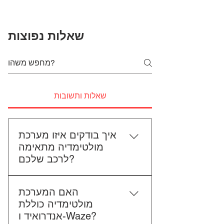
שאלות נפוצות
שאלות ותשובות
איך בודקים איזו מערכת
מולטימדיה מתאימה
לרכב שלכם?
כדי לבדוק התאמה, תשלחו לנו את
האם המערכת
סוג הרכב, הדגם ושנת הייצור. אם
מולטימדיה כוללת
אפשר, צרפו גם תמונה של הרדיו
אנדרואיד ו-Waze?
הקיים. אנחנו נבדוק יחד מה מתאים