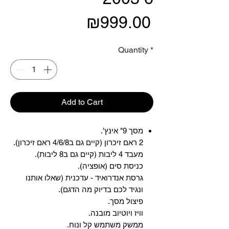
Price
₪999.00
Quantity
*
Add to Cart
מסך 9" אינץ'.
2 ראם זיכרון (קיים גם ב4/6/8 ראם זיכרון).
מעבד 4 ליבות (קיים גם ב8 ליבות).
כניסת סים (אופציה).
גרסת אנדרואיד - עדכנית (שאלו אותנו
ונגיד לכם בדיוק מה הדגם).
פיצול מסך.
וויז ויוטיוב מובנה.
ממשק משתמש קל ונוח.