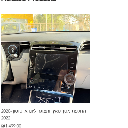
דרך לרכב בקיסריה
החלפת מסך טאץ' ותצוגה ליונדאי טוסון 2020-
2022
Price
₪499.00
Price
₪1,499.00