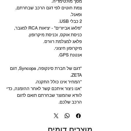
מסך מולטימדיה.
צמת חוטים לפי דגם הרכב שבחרתם,
ופאנל.
2 כבלי USB.
"פלאג אביזרים" - יציאות RCA למגבר,
כניסת אוקס, וכניסת מיקרופון.
פלאג למצלמת רוורס.
מיקרופון חיצוני.
אנטנת GPS.
*דגם של חברת סינקופה, Syncopa, דגם
ZETA.
*המחיר אינו כולל התקנה.
*אנו ניצור איתכם קשר לאחר ההזמנה, כדי
לוודא שהמוצר שבחרתם תואם לדגם
הרכב שלכם.
מוצרים דומים