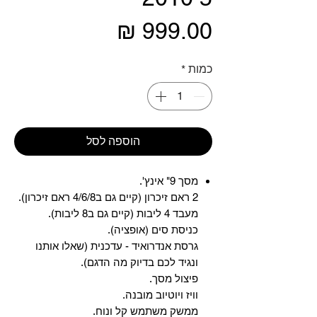
מחיר
כמות
*
הוספה לסל
מסך 9" אינץ'.
2 ראם זיכרון (קיים גם ב4/6/8 ראם זיכרון).
מעבד 4 ליבות (קיים גם ב8 ליבות).
כניסת סים (אופציה).
גרסת אנדרואיד - עדכנית (שאלו אותנו
ונגיד לכם בדיוק מה הדגם).
פיצול מסך.
וויז ויוטיוב מובנה.
ממשק משתמש קל ונוח.