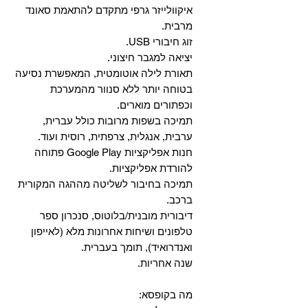
איקוולייזר גרפי מתקדם להתאמת סאונד
מרבית.
זוג חיבורי USB.
יציאה למגבר חיצוני.
תאורת לילה אוטומטית, המאפשרת נסיעה
בטוחה יותר ללא סנוור מהמערכת
וכפתורים מוארים.
תמיכה בשפות מרובות כולל עברית,
ערבית, אנגלית, צרפתית, רוסית ועוד.
‏חנות אפליקציות Google Play פתוחה
להורדת אפליקציות.
‏תמיכה בחיבור לשליטה מההגה המקורית
ברכב.
‏דיבורית מובנית/בלוטוס, ‏סנכרון ספר
טלפונים ושיחות אחרונות מלא (לאייפון
ואנדרואיד), תומך בעברית.
שנה אחריות.
מה בקופסא: