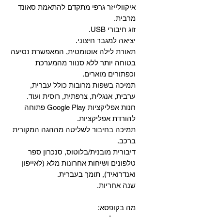
איקוולייזר גרפי מתקדם להתאמת סאונד
מרבית.
זוג חיבורי USB.
יציאה למגבר חיצוני.
תאורת לילה אוטומטית, המאפשרת נסיעה
בטוחה יותר ללא סנוור מהמערכת
וכפתורים מוארים.
תמיכה בשפות מרובות כולל עברית,
ערבית, אנגלית, צרפתית, רוסית ועוד.
‏חנות אפליקציות Google Play פתוחה
להורדת אפליקציות.
‏תמיכה בחיבור לשליטה מההגה המקורית
ברכב.
‏דיבורית מובנית/בלוטוס, ‏סנכרון ספר
טלפונים ושיחות אחרונות מלא (לאייפון
ואנדרואיד), תומך בעברית.
שנה אחריות.
מה בקופסא: