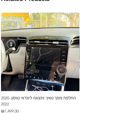
דרך לרכב בקיסריה
החלפת מסך טאץ' ותצוגה ליונדאי טוסון 2020-
2022
Price
₪499.00
Price
₪1,499.00