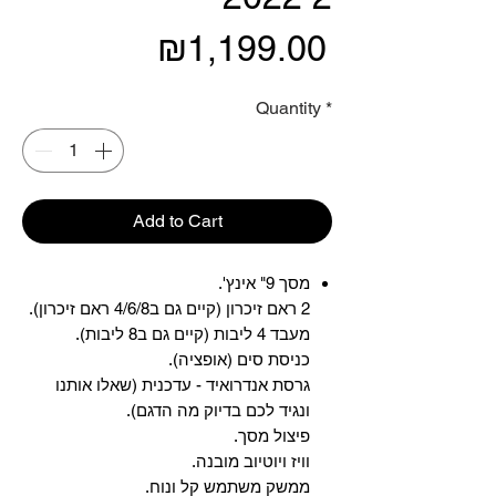
Price
₪1,199.00
Quantity
*
Add to Cart
מסך 9" אינץ'.
2 ראם זיכרון (קיים גם ב4/6/8 ראם זיכרון).
מעבד 4 ליבות (קיים גם ב8 ליבות).
כניסת סים (אופציה).
גרסת אנדרואיד - עדכנית (שאלו אותנו
ונגיד לכם בדיוק מה הדגם).
פיצול מסך.
וויז ויוטיוב מובנה.
ממשק משתמש קל ונוח.