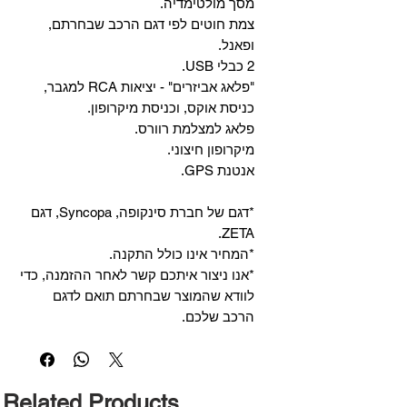
מסך מולטימדיה.
צמת חוטים לפי דגם הרכב שבחרתם,
ופאנל.
2 כבלי USB.
"פלאג אביזרים" - יציאות RCA למגבר,
כניסת אוקס, וכניסת מיקרופון.
פלאג למצלמת רוורס.
מיקרופון חיצוני.
אנטנת GPS.
*דגם של חברת סינקופה, Syncopa, דגם
ZETA.
*המחיר אינו כולל התקנה.
*אנו ניצור איתכם קשר לאחר ההזמנה, כדי
לוודא שהמוצר שבחרתם תואם לדגם
הרכב שלכם.
Related Products