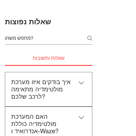
שאלות נפוצות
שאלות ותשובות
איך בודקים איזו מערכת
מולטימדיה מתאימה
לרכב שלכם?
כדי לבדוק התאמה, תשלחו לנו את
האם המערכת
סוג הרכב, הדגם ושנת הייצור. אם
מולטימדיה כוללת
אפשר, צרפו גם תמונה של הרדיו
אנדרואיד ו-Waze?
הקיים. אנחנו נבדוק יחד מה מתאים