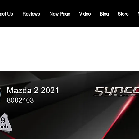
act Us
Reviews
New Page
Video
Blog
Store