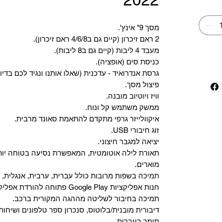
מסך 9" אינץ'.
2 ראם זיכרון (קיים גם ב4/6/8 ראם זיכרון).
מעבד 4 ליבות (קיים גם ב8 ליבות).
כניסת סים (אופציה).
גרסת אנדרואיד - עדכנית (שאלו אותנו ונגיד לכם בדיו
פיצול מסך.
וויז ויוטיוב מובנה.
ממשק משתמש קל ונוח.
איקוולייזר גרפי מתקדם להתאמת סאונד מרבית.
זוג חיבורי USB.
יציאה למגבר חיצוני.
תאורת לילה אוטומטית, המאפשרת נסיעה בטוחה יות
מוארים.
תמיכה בשפות מרובות כולל עברית, ערבית, אנגלית, צ
‏חנות אפליקציות Google Play פתוחה להורדת אפליקציות.
‏תמיכה בחיבור לשליטה מההגה המקורית ברכב.
‏דיבורית מובנית/בלוטוס, ‏סנכרון ספר טלפונים ושיחות
תומך בעברית.