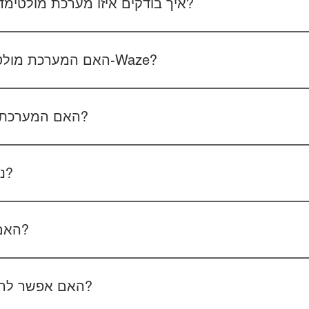
איך בודקים איזו מערכת מולטימדיה מתאימה לרכב שלכם?
 את סוג הרכב, הדגם ושנת הייצור. אם אפשר, צרפו גם תמונה של הרד
האם המערכת מולטימדיה כוללת אנדרואיד ו-Waze?
כל הדגמים כוללים מערכת אנדרואיד עם 
הטלפון - המערכת תומכת באנדרואיד אוטו ואפל קארפליי בחיבור חוטי/אלחוטי.
האם המערכת תומכת בשליטה מההגה?
כן, המערכות תומכות
ניתן להוסיף מצלמת רוורס?
כן, ניתן להוסיף מצלמת רוורס בעלות של 350₪ כולל התקנה, בהתאם לסוג המצלמה.
האם המחיר כולל גם התקנה?
מצלמת דרך קדמית ואחורית 400₪, בהתאם לרכב ולמוצר.
האם אפשר להזמין התקנה בבית הלקוח?