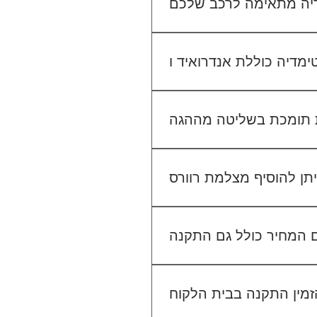
יו הקיים. אנחנו נבדוק יחד מה
מתאים לכם.
גישה ל-Waze, YouTube, Google Maps ועוד, ובנוסף ניתן להתחבר למערכת באמצעות
 בשליטה מההגה (Steering Wheel Control), אך ייתכן שיידרש מתאם ייעודי לרכב שלך. ניתן לוודא זאת בפניה
אלינו לפני ההתקנה.
לא. ההתקנה מוצעת כשירות נפרד. לדוגמה, התקנת מערכת מולטימדיה עולה 400₪, התקנת מצלמת דרך קדמית 250₪, והתקנת