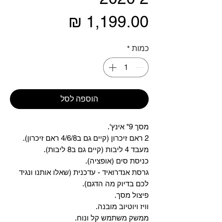
מחיר
כמות
*
הוספה לסל
מסך 9" אינץ'.
2 ראם זיכרון (קיים גם ב4/6/8 ראם זיכרון).
מעבד 4 ליבות (קיים גם ב8 ליבות).
כניסת סים (אופציה).
גרסת אנדרואיד - עדכנית (שאלו אותנו ונגיד
לכם בדיוק מה הדגם).
פיצול מסך.
וויז ויוטיוב מובנה.
ממשק משתמש קל ונוח.