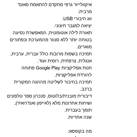
איקוולייזר גרפי מתקדם להתאמת סאונד
מרבית.
זוג חיבורי USB.
יציאה למגבר חיצוני.
תאורת לילה אוטומטית, המאפשרת נסיעה
בטוחה יותר ללא סנוור מהמערכת וכפתורים
מוארים.
תמיכה בשפות מרובות כולל עברית, ערבית,
אנגלית, צרפתית, רוסית ועוד.
‏חנות אפליקציות Google Play פתוחה
להורדת אפליקציות.
‏תמיכה בחיבור לשליטה מההגה המקורית
ברכב.
‏דיבורית מובנית/בלוטוס, ‏סנכרון ספר טלפונים
ושיחות אחרונות מלא (לאייפון ואנדרואיד),
תומך בעברית.
שנה אחריות.
מה בקופסא: