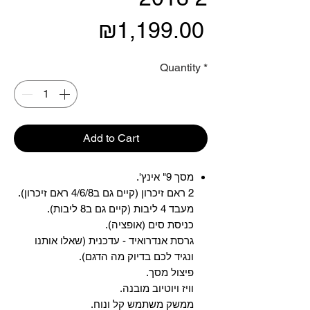
Price
₪1,199.00
Quantity
*
Add to Cart
מסך 9" אינץ'.
2 ראם זיכרון (קיים גם ב4/6/8 ראם זיכרון).
מעבד 4 ליבות (קיים גם ב8 ליבות).
כניסת סים (אופציה).
גרסת אנדרואיד - עדכנית (שאלו אותנו
ונגיד לכם בדיוק מה הדגם).
פיצול מסך.
וויז ויוטיוב מובנה.
ממשק משתמש קל ונוח.