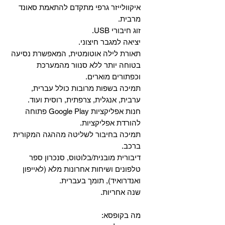
איקוולייזר גרפי מתקדם להתאמת סאונד
מרבית.
זוג חיבורי USB.
יציאה למגבר חיצוני.
תאורת לילה אוטומטית, המאפשרת נסיעה
בטוחה יותר ללא סנוור מהמערכת
וכפתורים מוארים.
תמיכה בשפות מרובות כולל עברית,
ערבית, אנגלית, צרפתית, רוסית ועוד.
‏חנות אפליקציות Google Play פתוחה
להורדת אפליקציות.
‏תמיכה בחיבור לשליטה מההגה המקורית
ברכב.
‏דיבורית מובנית/בלוטוס, ‏סנכרון ספר
טלפונים ושיחות אחרונות מלא (לאייפון
ואנדרואיד), תומך בעברית.
שנה אחריות.
מה בקופסא: