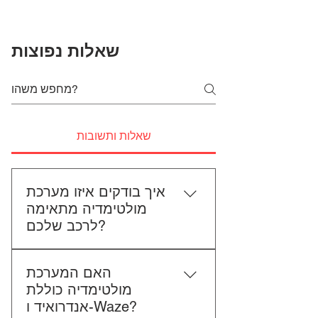
שאלות נפוצות
שאלות ותשובות
איך בודקים איזו מערכת
מולטימדיה מתאימה
לרכב שלכם?
כדי לבדוק התאמה, תשלחו לנו את
האם המערכת
סוג הרכב, הדגם ושנת הייצור. אם
מולטימדיה כוללת
אפשר, צרפו גם תמונה של הרדיו
אנדרואיד ו-Waze?
הקיים. אנחנו נבדוק יחד מה מתאים