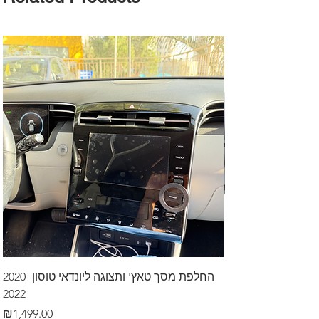
דרך לרכב בקיסריה
החלפת מסך טאץ' ותצוגה ליונדאי טוסון 2020-
2022
Price
₪499.00
Price
₪1,499.00