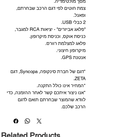
מסך מולטימדיה.
צמת חוטים לפי דגם הרכב שבחרתם,
ופאנל.
2 כבלי USB.
"פלאג אביזרים" - יציאות RCA למגבר,
כניסת אוקס, וכניסת מיקרופון.
פלאג למצלמת רוורס.
מיקרופון חיצוני.
אנטנת GPS.
*דגם של חברת סינקופה, Syncopa, דגם
ZETA.
*המחיר אינו כולל התקנה.
*אנו ניצור איתכם קשר לאחר ההזמנה, כדי
לוודא שהמוצר שבחרתם תואם לדגם
הרכב שלכם.
Related Products