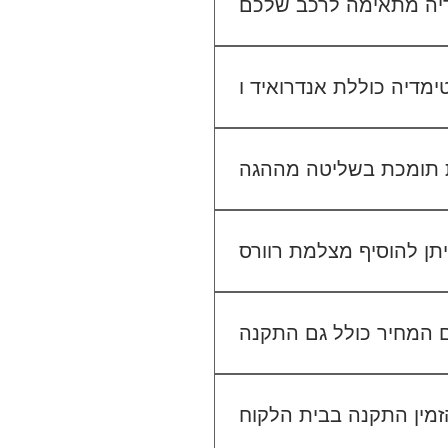
יו הקיים. אנחנו נבדוק יחד מה
מתאים לכם.
גישה ל-Waze, YouTube, Google Maps ועוד, ובנוסף ניתן להתחבר למערכת באמצעות
 בשליטה מההגה (Steering Wheel Control), אך ייתכן שיידרש מתאם ייעודי לרכב שלך. ניתן לוודא זאת בפניה
אלינו לפני ההתקנה.
לא. ההתקנה מוצעת כשירות נפרד. לדוגמה, התקנת מערכת מולטימדיה עולה 400₪, התקנת מצלמת דרך קדמית 250₪, והתקנת