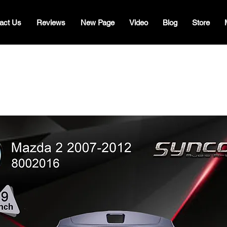
act Us
Reviews
New Page
Video
Blog
Store