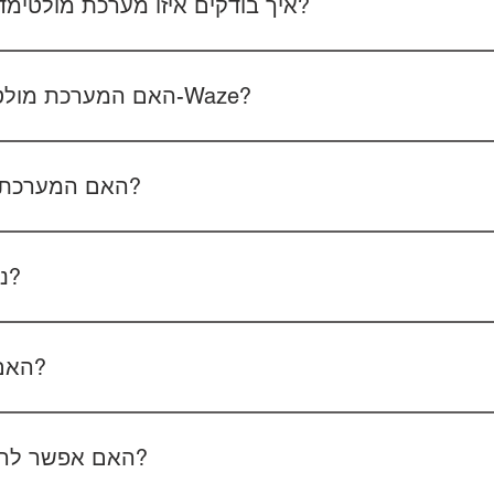
איך בודקים איזו מערכת מולטימדיה מתאימה לרכב שלכם?
 את סוג הרכב, הדגם ושנת הייצור. אם אפשר, צרפו גם תמונה של הרד
האם המערכת מולטימדיה כוללת אנדרואיד ו-Waze?
כל הדגמים כוללים מערכת אנדרואיד עם 
הטלפון - המערכת תומכת באנדרואיד אוטו ואפל קארפליי בחיבור חוטי/אלחוטי.
האם המערכת תומכת בשליטה מההגה?
כן, המערכות תומכות
ניתן להוסיף מצלמת רוורס?
כן, ניתן להוסיף מצלמת רוורס בעלות של 350₪ כולל התקנה, בהתאם לסוג המצלמה.
האם המחיר כולל גם התקנה?
מצלמת דרך קדמית ואחורית 400₪, בהתאם לרכב ולמוצר.
האם אפשר להזמין התקנה בבית הלקוח?