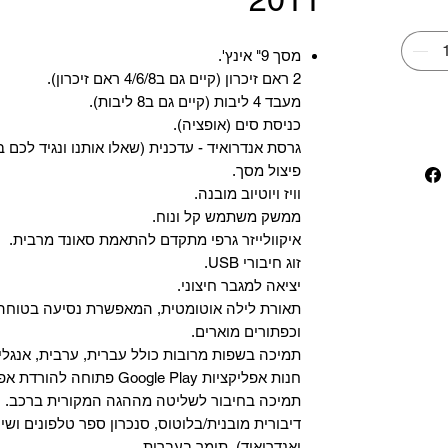
מסך 9" אינץ'.
2 ראם זיכרון (קיים גם ב4/6/8 ראם זיכרון).
מעבד 4 ליבות (קיים גם ב8 ליבות).
כניסת סים (אופציה).
גרסת אנדרואיד - עדכנית (שאלו אותנו ונגיד לכם ב
פיצול מסך.
וויז ויוטיוב מובנה.
ממשק משתמש קל ונוח.
איקוולייזר גרפי מתקדם להתאמת סאונד מרבית.
זוג חיבורי USB.
יציאה למגבר חיצוני.
תאורת לילה אוטומטית, המאפשרת נסיעה בטוחה 
וכפתורים מוארים.
תמיכה בשפות מרובות כולל עברית, ערבית, אנגלית
‏חנות אפליקציות Google Play פתוחה להורדת אפליקציות.
‏תמיכה בחיבור לשליטה מההגה המקורית ברכב.
‏דיבורית מובנית/בלוטוס, ‏סנכרון ספר טלפונים ושי
ואנדרואיד), תומך בעברית.