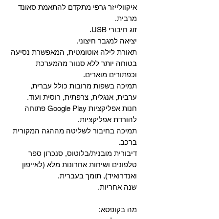
איקוולייזר גרפי מתקדם להתאמת סאונד
מרבית.
זוג חיבורי USB.
יציאה למגבר חיצוני.
תאורת לילה אוטומטית, המאפשרת נסיעה
בטוחה יותר ללא סנוור מהמערכת
וכפתורים מוארים.
תמיכה בשפות מרובות כולל עברית,
ערבית, אנגלית, צרפתית, רוסית ועוד.
‏חנות אפליקציות Google Play פתוחה
להורדת אפליקציות.
‏תמיכה בחיבור לשליטה מההגה המקורית
ברכב.
‏דיבורית מובנית/בלוטוס, ‏סנכרון ספר
טלפונים ושיחות אחרונות מלא (לאייפון
ואנדרואיד), תומך בעברית.
שנה אחריות.
מה בקופסא: