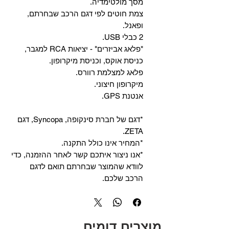
מסך מולטימדיה.
צמת חוטים לפי דגם הרכב שבחרתם,
ופאנל.
2 כבלי USB.
"פלאג אביזרים" - יציאות RCA למגבר,
כניסת אוקס, וכניסת מיקרופון.
פלאג למצלמת רוורס.
מיקרופון חיצוני.
אנטנת GPS.
*דגם של חברת סינקופה, Syncopa, דגם
ZETA.
*המחיר אינו כולל התקנה.
*אנו ניצור איתכם קשר לאחר ההזמנה, כדי
לוודא שהמוצר שבחרתם תואם לדגם
הרכב שלכם.
מוצרים דומים