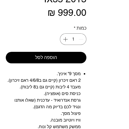
מחיר
כמות
*
הוספה לסל
מסך 9" אינץ'.
2 ראם זיכרון (קיים גם ב4/6/8 ראם זיכרון).
מעבד 4 ליבות (קיים גם ב8 ליבות).
כניסת סים (אופציה).
גרסת אנדרואיד - עדכנית (שאלו אותנו
ונגיד לכם בדיוק מה הדגם).
פיצול מסך.
וויז ויוטיוב מובנה.
ממשק משתמש קל ונוח.