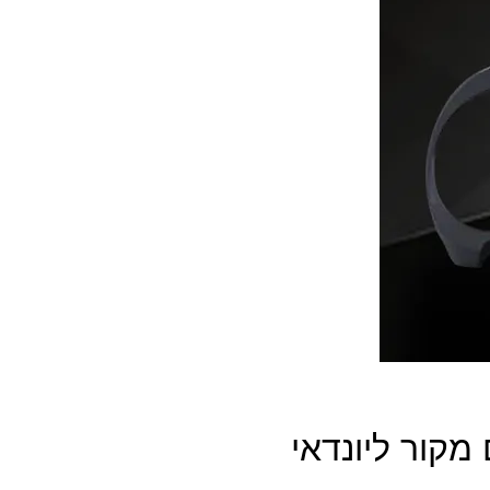
קור ליונדאי