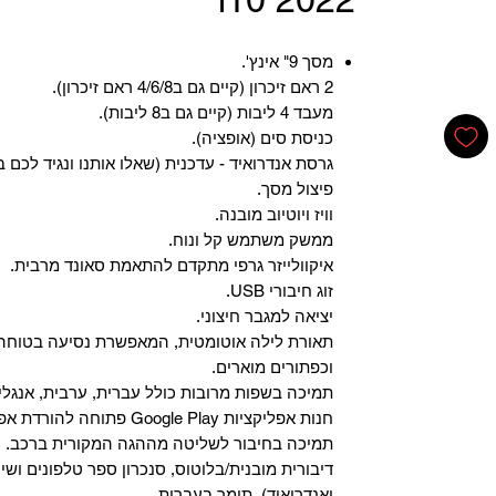
מסך 9" אינץ'.
2 ראם זיכרון (קיים גם ב4/6/8 ראם זיכרון).
מעבד 4 ליבות (קיים גם ב8 ליבות).
כניסת סים (אופציה).
גרסת אנדרואיד - עדכנית (שאלו אותנו ונגיד לכם ב
פיצול מסך.
וויז ויוטיוב מובנה.
ממשק משתמש קל ונוח.
איקוולייזר גרפי מתקדם להתאמת סאונד מרבית.
זוג חיבורי USB.
יציאה למגבר חיצוני.
תאורת לילה אוטומטית, המאפשרת נסיעה בטוחה 
וכפתורים מוארים.
תמיכה בשפות מרובות כולל עברית, ערבית, אנגלית
‏חנות אפליקציות Google Play פתוחה להורדת אפליקציות.
‏תמיכה בחיבור לשליטה מההגה המקורית ברכב.
‏דיבורית מובנית/בלוטוס, ‏סנכרון ספר טלפונים ושי
ואנדרואיד), תומך בעברית.