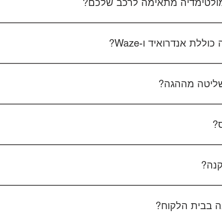
 מולטימדיה מתאימה לרכב שלכם?
 את סוג הרכב, הדגם ושנת הייצור. אם אפשר, צרפו גם תמונה של הרד
לת אנדרואיד ו-Waze?
כל הדגמים כוללים מערכת אנדרואיד עם 
הטלפון - המערכת תומכת באנדרואיד אוטו ואפל קארפליי בחיבור חוטי/אלחוטי.
ליטה מההגה?
כן, המערכות תומכות
ס?
כן, ניתן להוסיף מצלמת רוורס בעלות של 350₪ כולל התקנה, בהתאם לסוג המצלמה.
קנה?
מצלמת דרך קדמית ואחורית 400₪, בהתאם לרכב ולמוצר.
 בבית הלקוח?