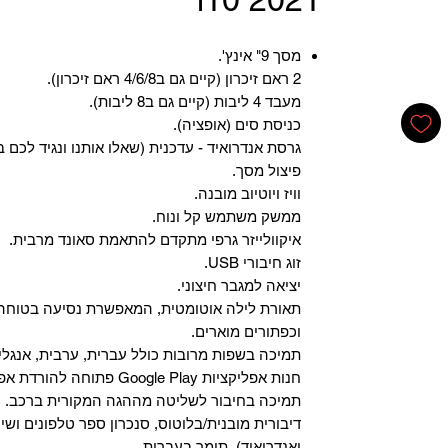
מסך 9" אינץ'.
2 ראם זיכרון (קיים גם ב4/6/8 ראם זיכרון).
מעבד 4 ליבות (קיים גם ב8 ליבות).
כניסת סים (אופציה).
גרסת אנדרואיד - עדכנית (שאלו אותנו ונגיד לכם ב
פיצול מסך.
וויז ויוטיוב מובנה.
ממשק משתמש קל ונוח.
איקוולייזר גרפי מתקדם להתאמת סאונד מרבית.
זוג חיבורי USB.
יציאה למגבר חיצוני.
תאורת לילה אוטומטית, המאפשרת נסיעה בטוחה 
וכפתורים מוארים.
תמיכה בשפות מרובות כולל עברית, ערבית, אנגלית
‏חנות אפליקציות Google Play פתוחה להורדת אפליקציות.
‏תמיכה בחיבור לשליטה מההגה המקורית ברכב.
‏דיבורית מובנית/בלוטוס, ‏סנכרון ספר טלפונים ושי
ואנדרואיד), תומך בעברית.