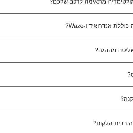
 מולטימדיה מתאימה לרכב שלכם?
 את סוג הרכב, הדגם ושנת הייצור. אם אפשר, צרפו גם תמונה של הרד
לת אנדרואיד ו-Waze?
כל הדגמים כוללים מערכת אנדרואיד עם 
הטלפון - המערכת תומכת באנדרואיד אוטו ואפל קארפליי בחיבור חוטי/אלחוטי.
ליטה מההגה?
כן, המערכות תומכות
ס?
כן, ניתן להוסיף מצלמת רוורס בעלות של 350₪ כולל התקנה, בהתאם לסוג המצלמה.
קנה?
מצלמת דרך קדמית ואחורית 400₪, בהתאם לרכב ולמוצר.
 בבית הלקוח?