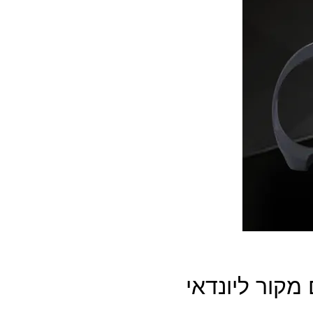
קור ליונדאי