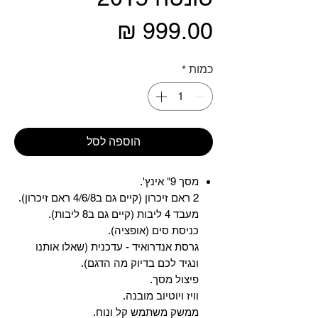
מחיר
כמות
*
הוספה לסל
מסך 9" אינץ'.
2 ראם זיכרון (קיים גם ב4/6/8 ראם זיכרון).
מעבד 4 ליבות (קיים גם ב8 ליבות).
כניסת סים (אופציה).
גרסת אנדרואיד - עדכנית (שאלו אותנו
ונגיד לכם בדיוק מה הדגם).
פיצול מסך.
וויז ויוטיוב מובנה.
ממשק משתמש קל ונוח.