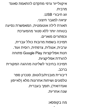
איקוולייזר גרפי מתקדם להתאמת סאונד
מרבית.
זוג חיבורי USB.
יציאה למגבר חיצוני.
תאורת לילה אוטומטית, המאפשרת נסיעה
בטוחה יותר ללא סנוור מהמערכת
וכפתורים מוארים.
תמיכה בשפות מרובות כולל עברית,
ערבית, אנגלית, צרפתית, רוסית ועוד.
‏חנות אפליקציות Google Play פתוחה
להורדת אפליקציות.
‏תמיכה בחיבור לשליטה מההגה המקורית
ברכב.
‏דיבורית מובנית/בלוטוס, ‏סנכרון ספר
טלפונים ושיחות אחרונות מלא (לאייפון
ואנדרואיד), תומך בעברית.
שנה אחריות.
מה בקופסא: