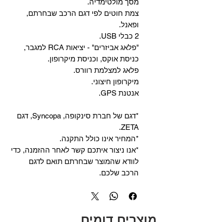
מסך מולטימדיה.
צמת חוטים לפי דגם הרכב שבחרתם,
ופאנל.
2 כבלי USB.
"פלאג אביזרים" - יציאות RCA למגבר,
כניסת אוקס, וכניסת מיקרופון.
פלאג למצלמת רוורס.
מיקרופון חיצוני.
אנטנת GPS.
*דגם של חברת סינקופה, Syncopa, דגם
ZETA.
*המחיר אינו כולל התקנה.
*אנו ניצור איתכם קשר לאחר ההזמנה, כדי
לוודא שהמוצר שבחרתם תואם לדגם
הרכב שלכם.
מוצרים דומים