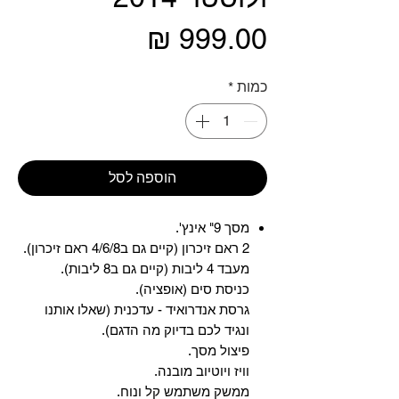
מחיר
כמות
*
הוספה לסל
מסך 9" אינץ'.
2 ראם זיכרון (קיים גם ב4/6/8 ראם זיכרון).
מעבד 4 ליבות (קיים גם ב8 ליבות).
כניסת סים (אופציה).
גרסת אנדרואיד - עדכנית (שאלו אותנו
ונגיד לכם בדיוק מה הדגם).
פיצול מסך.
וויז ויוטיוב מובנה.
ממשק משתמש קל ונוח.