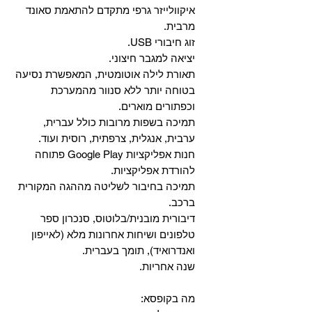
איקוולייזר גרפי מתקדם להתאמת סאונד
מרבית.
זוג חיבורי USB.
יציאה למגבר חיצוני.
תאורת לילה אוטומטית, המאפשרת נסיעה
בטוחה יותר ללא סנוור מהמערכת
וכפתורים מוארים.
תמיכה בשפות מרובות כולל עברית,
ערבית, אנגלית, צרפתית, רוסית ועוד.
‏חנות אפליקציות Google Play פתוחה
להורדת אפליקציות.
‏תמיכה בחיבור לשליטה מההגה המקורית
ברכב.
‏דיבורית מובנית/בלוטוס, ‏סנכרון ספר
טלפונים ושיחות אחרונות מלא (לאייפון
ואנדרואיד), תומך בעברית.
שנה אחריות.
מה בקופסא: