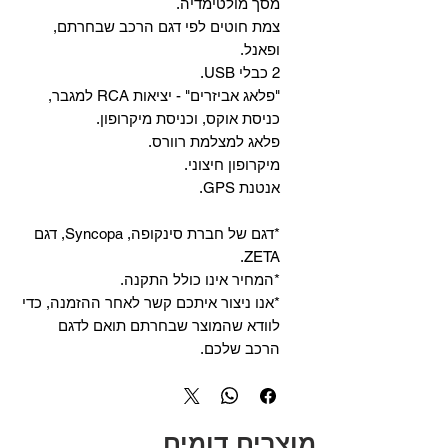
מסך מולטימדיה.
צמת חוטים לפי דגם הרכב שבחרתם,
ופאנל.
2 כבלי USB.
"פלאג אביזרים" - יציאות RCA למגבר,
כניסת אוקס, וכניסת מיקרופון.
פלאג למצלמת רוורס.
מיקרופון חיצוני.
אנטנת GPS.
*דגם של חברת סינקופה, Syncopa, דגם
ZETA.
*המחיר אינו כולל התקנה.
*אנו ניצור איתכם קשר לאחר ההזמנה, כדי
לוודא שהמוצר שבחרתם תואם לדגם
הרכב שלכם.
מוצרים דומים