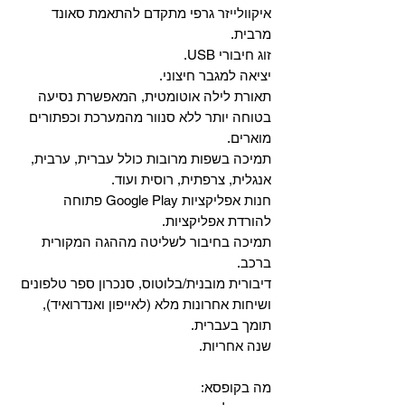
איקוולייזר גרפי מתקדם להתאמת סאונד
מרבית.
זוג חיבורי USB.
יציאה למגבר חיצוני.
תאורת לילה אוטומטית, המאפשרת נסיעה
בטוחה יותר ללא סנוור מהמערכת וכפתורים
מוארים.
תמיכה בשפות מרובות כולל עברית, ערבית,
אנגלית, צרפתית, רוסית ועוד.
‏חנות אפליקציות Google Play פתוחה
להורדת אפליקציות.
‏תמיכה בחיבור לשליטה מההגה המקורית
ברכב.
‏דיבורית מובנית/בלוטוס, ‏סנכרון ספר טלפונים
ושיחות אחרונות מלא (לאייפון ואנדרואיד),
תומך בעברית.
שנה אחריות.
מה בקופסא: