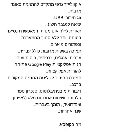
איקוולייזר גרפי מתקדם להתאמת סאונד
מרבית.
זוג חיבורי USB.
יציאה למגבר חיצוני.
תאורת לילה אוטומטית, המאפשרת נסיעה
בטוחה יותר ללא סנוור מהמערכת
וכפתורים מוארים.
תמיכה בשפות מרובות כולל עברית,
ערבית, אנגלית, צרפתית, רוסית ועוד.
‏חנות אפליקציות Google Play פתוחה
להורדת אפליקציות.
‏תמיכה בחיבור לשליטה מההגה המקורית
ברכב.
‏דיבורית מובנית/בלוטוס, ‏סנכרון ספר
טלפונים ושיחות אחרונות מלא (לאייפון
ואנדרואיד), תומך בעברית.
שנה אחריות.
מה בקופסא: