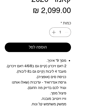
מחיר
כמות
*
הוספה לסל
מסך 9" אינץ'.
2 ראם זיכרון (קיים גם ב4/6/8 ראם זיכרון).
מעבד 4 ליבות (קיים גם ב8 ליבות).
כניסת סים (אופציה).
גרסת אנדרואיד - עדכנית (שאלו אותנו
ונגיד לכם בדיוק מה הדגם).
פיצול מסך.
וויז ויוטיוב מובנה.
ממשק משתמש קל ונוח.