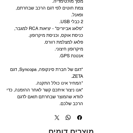
מסך מולטימדיה.
צמת חוטים לפי דגם הרכב שבחרתם,
ופאנל.
2 כבלי USB.
"פלאג אביזרים" - יציאות RCA למגבר,
כניסת אוקס, וכניסת מיקרופון.
פלאג למצלמת רוורס.
מיקרופון חיצוני.
אנטנת GPS.
*דגם של חברת סינקופה, Syncopa, דגם
ZETA.
*המחיר אינו כולל התקנה.
*אנו ניצור איתכם קשר לאחר ההזמנה, כדי
לוודא שהמוצר שבחרתם תואם לדגם
הרכב שלכם.
מוצרים דומים