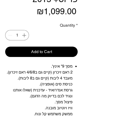
Price
₪1,099.00
Quantity
*
Add to Cart
מסך 9" אינץ'.
2 ראם זיכרון (קיים גם ב4/6/8 ראם זיכרון).
מעבד 4 ליבות (קיים גם ב8 ליבות).
כניסת סים (אופציה).
גרסת אנדרואיד - עדכנית (שאלו אותנו
ונגיד לכם בדיוק מה הדגם).
פיצול מסך.
וויז ויוטיוב מובנה.
ממשק משתמש קל ונוח.