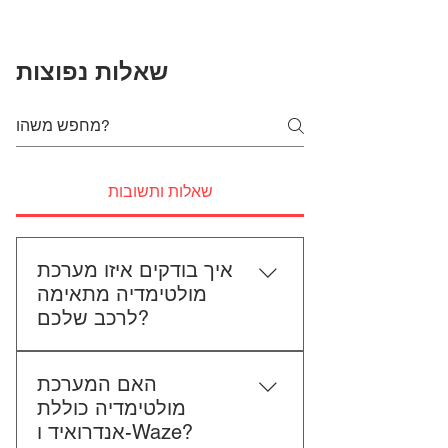
שאלות נפוצות
שאלות ותשובות
איך בודקים איזו מערכת
מולטימדיה מתאימה
לרכב שלכם?
כדי לבדוק התאמה, תשלחו לנו את
האם המערכת
סוג הרכב, הדגם ושנת הייצור. אם
מולטימדיה כוללת
אפשר, צרפו גם תמונה של הרדיו
אנדרואיד ו-Waze?
הקיים. אנחנו נבדוק יחד מה מתאים