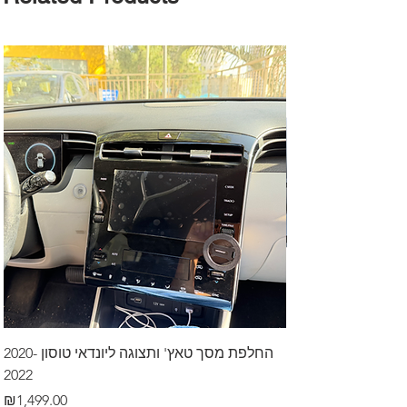
דרך לרכב בקיסריה
החלפת מסך טאץ' ותצוגה ליונדאי טוסון 2020-
2022
Price
₪499.00
Price
₪1,499.00