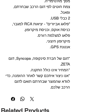
מסך מולטימדיה.
צמת חוטים לפי דגם הרכב שבחרתם,
ופאנל.
2 כבלי USB.
"פלאג אביזרים" - יציאות RCA למגבר,
כניסת אוקס, וכניסת מיקרופון.
פלאג למצלמת רוורס.
מיקרופון חיצוני.
אנטנת GPS.
*דגם של חברת סינקופה, Syncopa, דגם
ZETA.
*המחיר אינו כולל התקנה.
*אנו ניצור איתכם קשר לאחר ההזמנה, כדי
לוודא שהמוצר שבחרתם תואם לדגם
הרכב שלכם.
Related Products