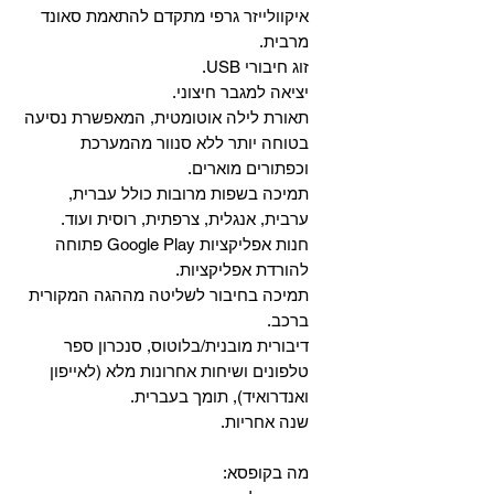
איקוולייזר גרפי מתקדם להתאמת סאונד
מרבית.
זוג חיבורי USB.
יציאה למגבר חיצוני.
תאורת לילה אוטומטית, המאפשרת נסיעה
בטוחה יותר ללא סנוור מהמערכת
וכפתורים מוארים.
תמיכה בשפות מרובות כולל עברית,
ערבית, אנגלית, צרפתית, רוסית ועוד.
‏חנות אפליקציות Google Play פתוחה
להורדת אפליקציות.
‏תמיכה בחיבור לשליטה מההגה המקורית
ברכב.
‏דיבורית מובנית/בלוטוס, ‏סנכרון ספר
טלפונים ושיחות אחרונות מלא (לאייפון
ואנדרואיד), תומך בעברית.
שנה אחריות.
מה בקופסא: