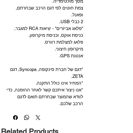
מסך מולטימדיה.
צמת חוטים לפי דגם הרכב שבחרתם,
ופאנל.
2 כבלי USB.
"פלאג אביזרים" - יציאות RCA למגבר,
כניסת אוקס, וכניסת מיקרופון.
פלאג למצלמת רוורס.
מיקרופון חיצוני.
אנטנת GPS.
*דגם של חברת סינקופה, Syncopa, דגם
ZETA.
*המחיר אינו כולל התקנה.
*אנו ניצור איתכם קשר לאחר ההזמנה, כדי
לוודא שהמוצר שבחרתם תואם לדגם
הרכב שלכם.
Related Products