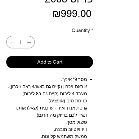
Price
₪999.00
Quantity
*
Add to Cart
מסך 9" אינץ'.
2 ראם זיכרון (קיים גם ב4/6/8 ראם זיכרון).
מעבד 4 ליבות (קיים גם ב8 ליבות).
כניסת סים (אופציה).
גרסת אנדרואיד - עדכנית (שאלו אותנו
ונגיד לכם בדיוק מה הדגם).
פיצול מסך.
וויז ויוטיוב מובנה.
ממשק משתמש קל ונוח.