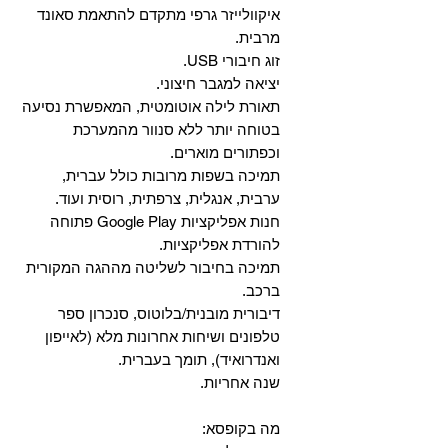
איקוולייזר גרפי מתקדם להתאמת סאונד
מרבית.
זוג חיבורי USB.
יציאה למגבר חיצוני.
תאורת לילה אוטומטית, המאפשרת נסיעה
בטוחה יותר ללא סנוור מהמערכת
וכפתורים מוארים.
תמיכה בשפות מרובות כולל עברית,
ערבית, אנגלית, צרפתית, רוסית ועוד.
‏חנות אפליקציות Google Play פתוחה
להורדת אפליקציות.
‏תמיכה בחיבור לשליטה מההגה המקורית
ברכב.
‏דיבורית מובנית/בלוטוס, ‏סנכרון ספר
טלפונים ושיחות אחרונות מלא (לאייפון
ואנדרואיד), תומך בעברית.
שנה אחריות.
מה בקופסא: