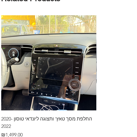
דרך לרכב בקיסריה
החלפת מסך טאץ' ותצוגה ליונדאי טוסון 2020-
2022
Price
₪499.00
Price
₪1,499.00