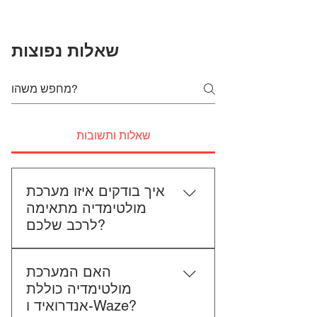
שאלות נפוצות
שאלות ותשובות
איך בודקים איזו מערכת
מולטימדיה מתאימה
לרכב שלכם?
כדי לבדוק התאמה, תשלחו לנו את
האם המערכת
סוג הרכב, הדגם ושנת הייצור. אם
מולטימדיה כוללת
אפשר, צרפו גם תמונה של הרדיו
אנדרואיד ו-Waze?
הקיים. אנחנו נבדוק יחד מה מתאים