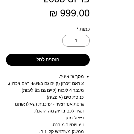
מחיר
כמות
*
הוספה לסל
מסך 9" אינץ'.
2 ראם זיכרון (קיים גם ב4/6/8 ראם זיכרון).
מעבד 4 ליבות (קיים גם ב8 ליבות).
כניסת סים (אופציה).
גרסת אנדרואיד - עדכנית (שאלו אותנו
ונגיד לכם בדיוק מה הדגם).
פיצול מסך.
וויז ויוטיוב מובנה.
ממשק משתמש קל ונוח.