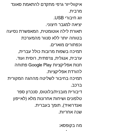
איקוולייזר גרפי מתקדם להתאמת סאונד
מרבית.
זוג חיבורי USB.
יציאה למגבר חיצוני.
תאורת לילה אוטומטית, המאפשרת נסיעה
בטוחה יותר ללא סנוור מהמערכת
וכפתורים מוארים.
תמיכה בשפות מרובות כולל עברית,
ערבית, אנגלית, צרפתית, רוסית ועוד.
‏חנות אפליקציות Google Play פתוחה
להורדת אפליקציות.
‏תמיכה בחיבור לשליטה מההגה המקורית
ברכב.
‏דיבורית מובנית/בלוטוס, ‏סנכרון ספר
טלפונים ושיחות אחרונות מלא (לאייפון
ואנדרואיד), תומך בעברית.
שנה אחריות.
מה בקופסא: