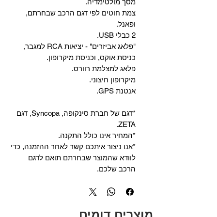
מסך מולטימדיה.
צמת חוטים לפי דגם הרכב שבחרתם,
ופאנל.
2 כבלי USB.
"פלאג אביזרים" - יציאות RCA למגבר,
כניסת אוקס, וכניסת מיקרופון.
פלאג למצלמת רוורס.
מיקרופון חיצוני.
אנטנת GPS.
*דגם של חברת סינקופה, Syncopa, דגם
ZETA.
*המחיר אינו כולל התקנה.
*אנו ניצור איתכם קשר לאחר ההזמנה, כדי
לוודא שהמוצר שבחרתם תואם לדגם
הרכב שלכם.
מוצרים דומים