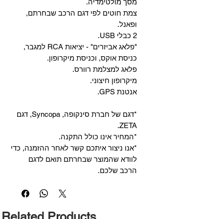
מסך מולטימדיה.
צמת חוטים לפי דגם הרכב שבחרתם,
ופאנל.
2 כבלי USB.
"פלאג אביזרים" - יציאות RCA למגבר,
כניסת אוקס, וכניסת מיקרופון.
פלאג למצלמת רוורס.
מיקרופון חיצוני.
אנטנת GPS.
*דגם של חברת סינקופה, Syncopa, דגם
ZETA.
*המחיר אינו כולל התקנה.
*אנו ניצור איתכם קשר לאחר ההזמנה, כדי
לוודא שהמוצר שבחרתם תואם לדגם
הרכב שלכם.
Related Products