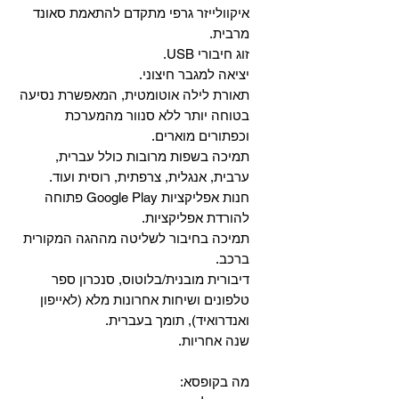
איקוולייזר גרפי מתקדם להתאמת סאונד
מרבית.
זוג חיבורי USB.
יציאה למגבר חיצוני.
תאורת לילה אוטומטית, המאפשרת נסיעה
בטוחה יותר ללא סנוור מהמערכת
וכפתורים מוארים.
תמיכה בשפות מרובות כולל עברית,
ערבית, אנגלית, צרפתית, רוסית ועוד.
‏חנות אפליקציות Google Play פתוחה
להורדת אפליקציות.
‏תמיכה בחיבור לשליטה מההגה המקורית
ברכב.
‏דיבורית מובנית/בלוטוס, ‏סנכרון ספר
טלפונים ושיחות אחרונות מלא (לאייפון
ואנדרואיד), תומך בעברית.
שנה אחריות.
מה בקופסא: