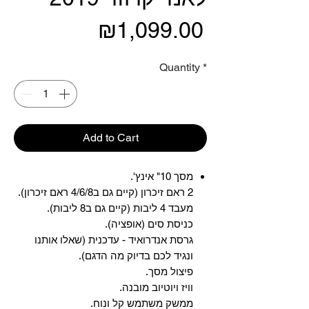
Price
₪1,099.00
Quantity
*
Add to Cart
מסך 10" אינץ'.
2 ראם זיכרון (קיים גם ב4/6/8 ראם זיכרון).
מעבד 4 ליבות (קיים גם ב8 ליבות).
כניסת סים (אופציה).
גרסת אנדרואיד - עדכנית (שאלו אותנו
ונגיד לכם בדיוק מה הדגם).
פיצול מסך.
וויז ויוטיוב מובנה.
ממשק משתמש קל ונוח.