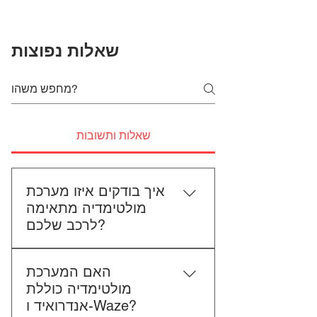
שאלות נפוצות
שאלות ותשובות
איך בודקים איזו מערכת
מולטימדיה מתאימה
לרכב שלכם?
כדי לבדוק התאמה, תשלחו לנו את
האם המערכת
סוג הרכב, הדגם ושנת הייצור. אם
מולטימדיה כוללת
אפשר, צרפו גם תמונה של הרדיו
אנדרואיד ו-Waze?
הקיים. אנחנו נבדוק יחד מה מתאים