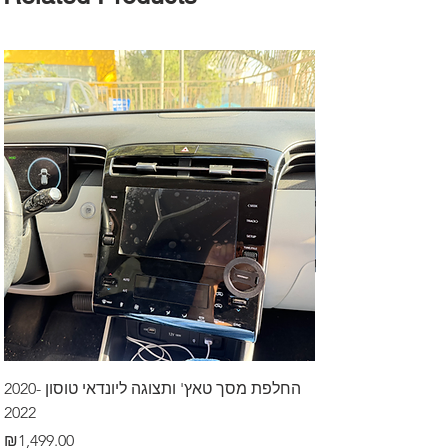
דרך לרכב בקיסריה
החלפת מסך טאץ' ותצוגה ליונדאי טוסון 2020-
2022
Price
₪499.00
Price
₪1,499.00