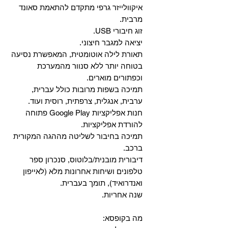
איקוולייזר גרפי מתקדם להתאמת סאונד
מרבית.
זוג חיבורי USB.
יציאה למגבר חיצוני.
תאורת לילה אוטומטית, המאפשרת נסיעה
בטוחה יותר ללא סנוור מהמערכת
וכפתורים מוארים.
תמיכה בשפות מרובות כולל עברית,
ערבית, אנגלית, צרפתית, רוסית ועוד.
‏חנות אפליקציות Google Play פתוחה
להורדת אפליקציות.
‏תמיכה בחיבור לשליטה מההגה המקורית
ברכב.
‏דיבורית מובנית/בלוטוס, ‏סנכרון ספר
טלפונים ושיחות אחרונות מלא (לאייפון
ואנדרואיד), תומך בעברית.
שנה אחריות.
מה בקופסא: