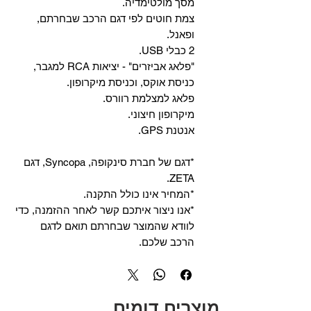
מסך מולטימדיה.
צמת חוטים לפי דגם הרכב שבחרתם,
ופאנל.
2 כבלי USB.
"פלאג אביזרים" - יציאות RCA למגבר,
כניסת אוקס, וכניסת מיקרופון.
פלאג למצלמת רוורס.
מיקרופון חיצוני.
אנטנת GPS.
*דגם של חברת סינקופה, Syncopa, דגם
ZETA.
*המחיר אינו כולל התקנה.
*אנו ניצור איתכם קשר לאחר ההזמנה, כדי
לוודא שהמוצר שבחרתם תואם לדגם
הרכב שלכם.
מוצרים דומים