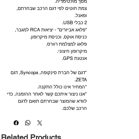
מסך מולטימדיה.
צמת חוטים לפי דגם הרכב שבחרתם,
ופאנל.
2 כבלי USB.
"פלאג אביזרים" - יציאות RCA למגבר,
כניסת אוקס, וכניסת מיקרופון.
פלאג למצלמת רוורס.
מיקרופון חיצוני.
אנטנת GPS.
*דגם של חברת סינקופה, Syncopa, דגם
ZETA.
*המחיר אינו כולל התקנה.
*אנו ניצור איתכם קשר לאחר ההזמנה, כדי
לוודא שהמוצר שבחרתם תואם לדגם
הרכב שלכם.
Related Products