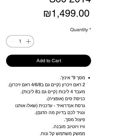
Price
₪1,499.00
Quantity
*
Add to Cart
מסך 9" אינץ'.
2 ראם זיכרון (קיים גם ב4/6/8 ראם זיכרון).
מעבד 4 ליבות (קיים גם ב8 ליבות).
כניסת סים (אופציה).
גרסת אנדרואיד - עדכנית (שאלו אותנו
ונגיד לכם בדיוק מה הדגם).
פיצול מסך.
וויז ויוטיוב מובנה.
ממשק משתמש קל ונוח.