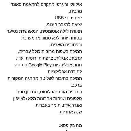
איקוולייזר גרפי מתקדם להתאמת סאונד
מרבית.
זוג חיבורי USB.
יציאה למגבר חיצוני.
תאורת לילה אוטומטית, המאפשרת נסיעה
בטוחה יותר ללא סנוור מהמערכת
וכפתורים מוארים.
תמיכה בשפות מרובות כולל עברית,
ערבית, אנגלית, צרפתית, רוסית ועוד.
‏חנות אפליקציות Google Play פתוחה
להורדת אפליקציות.
‏תמיכה בחיבור לשליטה מההגה המקורית
ברכב.
‏דיבורית מובנית/בלוטוס, ‏סנכרון ספר
טלפונים ושיחות אחרונות מלא (לאייפון
ואנדרואיד), תומך בעברית.
שנה אחריות.
מה בקופסא: