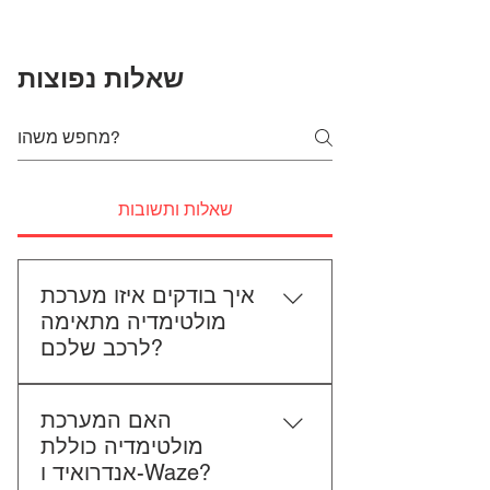
שאלות נפוצות
שאלות ותשובות
איך בודקים איזו מערכת
מולטימדיה מתאימה
לרכב שלכם?
כדי לבדוק התאמה, תשלחו לנו את
האם המערכת
סוג הרכב, הדגם ושנת הייצור. אם
מולטימדיה כוללת
אפשר, צרפו גם תמונה של הרדיו
אנדרואיד ו-Waze?
הקיים. אנחנו נבדוק יחד מה מתאים