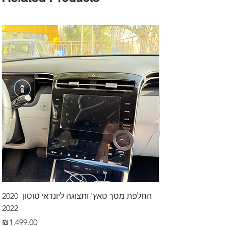
דרך לרכב בקיסריה
החלפת מסך טאץ' ותצוגה ליונדאי טוסון 2020-
2022
Price
₪499.00
Price
₪1,499.00