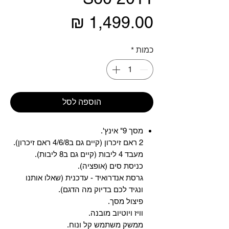
מחיר
כמות
*
הוספה לסל
מסך 9" אינץ'.
2 ראם זיכרון (קיים גם ב4/6/8 ראם זיכרון).
מעבד 4 ליבות (קיים גם ב8 ליבות).
כניסת סים (אופציה).
גרסת אנדרואיד - עדכנית (שאלו אותנו
ונגיד לכם בדיוק מה הדגם).
פיצול מסך.
וויז ויוטיוב מובנה.
ממשק משתמש קל ונוח.