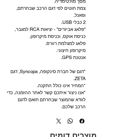
מסך מולטימדיה.
צמת חוטים לפי דגם הרכב שבחרתם,
ופאנל.
2 כבלי USB.
"פלאג אביזרים" - יציאות RCA למגבר,
כניסת אוקס, וכניסת מיקרופון.
פלאג למצלמת רוורס.
מיקרופון חיצוני.
אנטנת GPS.
*דגם של חברת סינקופה, Syncopa, דגם
ZETA.
*המחיר אינו כולל התקנה.
*אנו ניצור איתכם קשר לאחר ההזמנה, כדי
לוודא שהמוצר שבחרתם תואם לדגם
הרכב שלכם.
מוצרים דומים