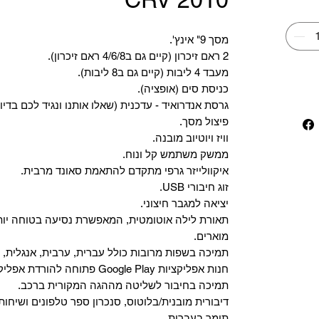
מסך 9" אינץ'.
2 ראם זיכרון (קיים גם ב4/6/8 ראם זיכרון).
מעבד 4 ליבות (קיים גם ב8 ליבות).
כניסת סים (אופציה).
גרסת אנדרואיד - עדכנית (שאלו אותנו ונגיד לכם בדיו
פיצול מסך.
וויז ויוטיוב מובנה.
ממשק משתמש קל ונוח.
איקוולייזר גרפי מתקדם להתאמת סאונד מרבית.
זוג חיבורי USB.
יציאה למגבר חיצוני.
תאורת לילה אוטומטית, המאפשרת נסיעה בטוחה יות
מוארים.
תמיכה בשפות מרובות כולל עברית, ערבית, אנגלית, צ
‏חנות אפליקציות Google Play פתוחה להורדת אפליקציות.
‏תמיכה בחיבור לשליטה מההגה המקורית ברכב.
‏דיבורית מובנית/בלוטוס, ‏סנכרון ספר טלפונים ושיחות
תומך בעברית.