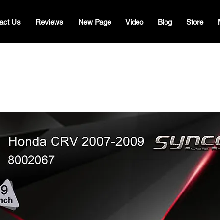
act Us
Reviews
New Page
Video
Blog
Store