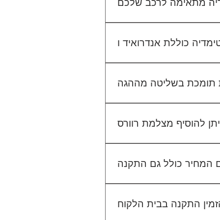
יו הקיים. אנחנו נבדוק יחד מה
מתאים לכם.
גישה ל-Waze, YouTube, Google Maps ועוד, ובנוסף ניתן להתחבר למערכת באמצעות
 בשליטה מההגה (Steering Wheel Control), אך ייתכן שיידרש מתאם ייעודי לרכב שלך. ניתן לוודא זאת בפניה
אלינו לפני ההתקנה.
לא. ההתקנה מוצעת כשירות נפרד. לדוגמה, התקנת מערכת מולטימדיה עולה 400₪, התקנת מצלמת דרך קדמית 250₪, והתקנת