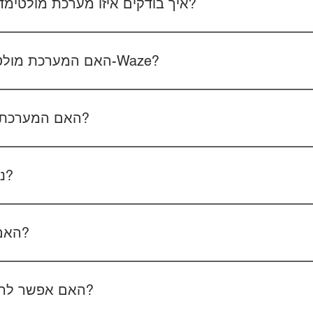
איך בודקים איזו מערכת מולטימדיה מתאימה לרכב שלכם?
 את סוג הרכב, הדגם ושנת הייצור. אם אפשר, צרפו גם תמונה של הרד
האם המערכת מולטימדיה כוללת אנדרואיד ו-Waze?
כל הדגמים כוללים מערכת אנדרואיד עם 
הטלפון - המערכת תומכת באנדרואיד אוטו ואפל קארפליי בחיבור חוטי/אלחוטי.
האם המערכת תומכת בשליטה מההגה?
כן, המערכות תומכות
ניתן להוסיף מצלמת רוורס?
כן, ניתן להוסיף מצלמת רוורס בעלות של 350₪ כולל התקנה, בהתאם לסוג המצלמה.
האם המחיר כולל גם התקנה?
מצלמת דרך קדמית ואחורית 400₪, בהתאם לרכב ולמוצר.
האם אפשר להזמין התקנה בבית הלקוח?