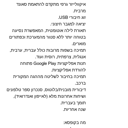
איקוולייזר גרפי מתקדם להתאמת סאונד
מרבית.
זוג חיבורי USB.
יציאה למגבר חיצוני.
תאורת לילה אוטומטית, המאפשרת נסיעה
בטוחה יותר ללא סנוור מהמערכת וכפתורים
מוארים.
תמיכה בשפות מרובות כולל עברית, ערבית,
אנגלית, צרפתית, רוסית ועוד.
‏חנות אפליקציות Google Play פתוחה
להורדת אפליקציות.
‏תמיכה בחיבור לשליטה מההגה המקורית
ברכב.
‏דיבורית מובנית/בלוטוס, ‏סנכרון ספר טלפונים
ושיחות אחרונות מלא (לאייפון ואנדרואיד),
תומך בעברית.
שנה אחריות.
מה בקופסא: