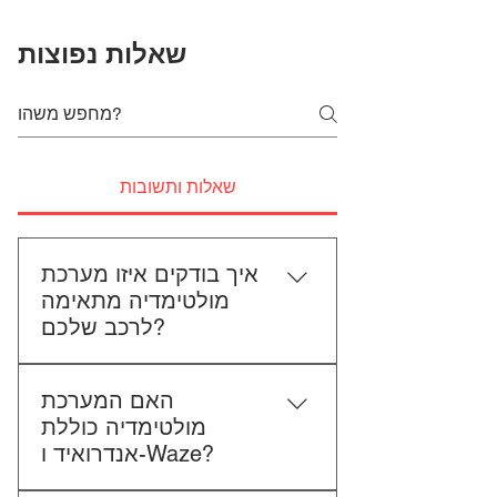
שאלות נפוצות
שאלות ותשובות
איך בודקים איזו מערכת
מולטימדיה מתאימה
לרכב שלכם?
כדי לבדוק התאמה, תשלחו לנו את
האם המערכת
סוג הרכב, הדגם ושנת הייצור. אם
מולטימדיה כוללת
אפשר, צרפו גם תמונה של הרדיו
אנדרואיד ו-Waze?
הקיים. אנחנו נבדוק יחד מה מתאים
לכם.