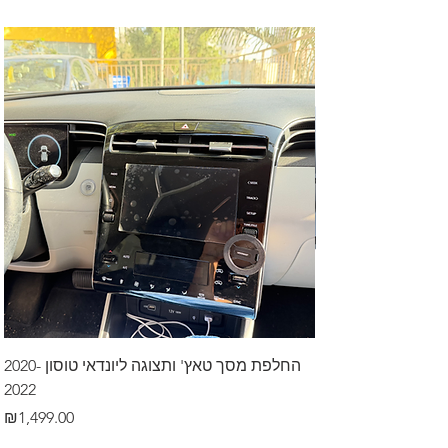
דרך לרכב בקיסריה
החלפת מסך טאץ' ותצוגה ליונדאי טוסון 2020-
2022
Price
₪499.00
Price
₪1,499.00