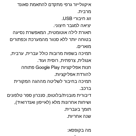
איקוולייזר גרפי מתקדם להתאמת סאונד
מרבית.
זוג חיבורי USB.
יציאה למגבר חיצוני.
תאורת לילה אוטומטית, המאפשרת נסיעה
בטוחה יותר ללא סנוור מהמערכת וכפתורים
מוארים.
תמיכה בשפות מרובות כולל עברית, ערבית,
אנגלית, צרפתית, רוסית ועוד.
‏חנות אפליקציות Google Play פתוחה
להורדת אפליקציות.
‏תמיכה בחיבור לשליטה מההגה המקורית
ברכב.
‏דיבורית מובנית/בלוטוס, ‏סנכרון ספר טלפונים
ושיחות אחרונות מלא (לאייפון ואנדרואיד),
תומך בעברית.
שנה אחריות.
מה בקופסא: