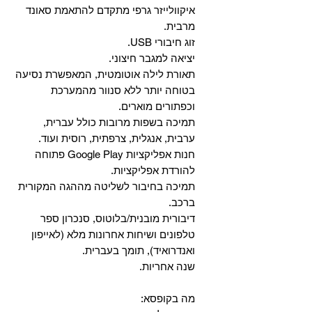
איקוולייזר גרפי מתקדם להתאמת סאונד
מרבית.
זוג חיבורי USB.
יציאה למגבר חיצוני.
תאורת לילה אוטומטית, המאפשרת נסיעה
בטוחה יותר ללא סנוור מהמערכת
וכפתורים מוארים.
תמיכה בשפות מרובות כולל עברית,
ערבית, אנגלית, צרפתית, רוסית ועוד.
‏חנות אפליקציות Google Play פתוחה
להורדת אפליקציות.
‏תמיכה בחיבור לשליטה מההגה המקורית
ברכב.
‏דיבורית מובנית/בלוטוס, ‏סנכרון ספר
טלפונים ושיחות אחרונות מלא (לאייפון
ואנדרואיד), תומך בעברית.
שנה אחריות.
מה בקופסא: