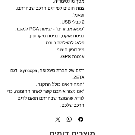
מסך מולטימדיה.
צמת חוטים לפי דגם הרכב שבחרתם,
ופאנל.
2 כבלי USB.
"פלאג אביזרים" - יציאות RCA למגבר,
כניסת אוקס, וכניסת מיקרופון.
פלאג למצלמת רוורס.
מיקרופון חיצוני.
אנטנת GPS.
*דגם של חברת סינקופה, Syncopa, דגם
ZETA.
*המחיר אינו כולל התקנה.
*אנו ניצור איתכם קשר לאחר ההזמנה, כדי
לוודא שהמוצר שבחרתם תואם לדגם
הרכב שלכם.
מוצרים דומים