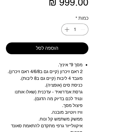
מחיר
כמות
*
הוספה לסל
מסך 9" אינץ'.
2 ראם זיכרון (קיים גם ב4/6/8 ראם זיכרון).
מעבד 4 ליבות (קיים גם ב8 ליבות).
כניסת סים (אופציה).
גרסת אנדרואיד - עדכנית (שאלו אותנו
ונגיד לכם בדיוק מה הדגם).
פיצול מסך.
וויז ויוטיוב מובנה.
ממשק משתמש קל ונוח.
איקוולייזר גרפי מתקדם להתאמת סאונד