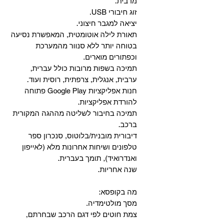
מרבית.
זוג חיבורי USB.
יציאה למגבר חיצוני.
תאורת לילה אוטומטית, המאפשרת נסיעה
בטוחה יותר ללא סנוור מהמערכת
וכפתורים מוארים.
תמיכה בשפות מרובות כולל עברית,
ערבית, אנגלית, צרפתית, רוסית ועוד.
‏חנות אפליקציות Google Play פתוחה
להורדת אפליקציות.
‏תמיכה בחיבור לשליטה מההגה המקורית
ברכב.
‏דיבורית מובנית/בלוטוס, ‏סנכרון ספר
טלפונים ושיחות אחרונות מלא (לאייפון
ואנדרואיד), תומך בעברית.
שנה אחריות.
מה בקופסא:
מסך מולטימדיה.
צמת חוטים לפי דגם הרכב שבחרתם,