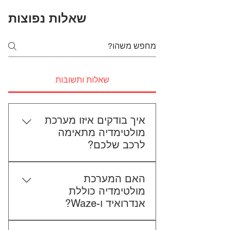
שאלות נפוצות
שאלות ותשובות
איך בודקים איזו מערכת
מולטימדיה מתאימה
לרכב שלכם?
כדי לבדוק התאמה, תשלחו לנו את
האם המערכת
סוג הרכב, הדגם ושנת הייצור. אם
מולטימדיה כוללת
אפשר, צרפו גם תמונה של הרדיו
אנדרואיד ו-Waze?
הקיים. אנחנו נבדוק יחד מה מתאים
לכם.
כל הדגמים כוללים מערכת אנדרואיד