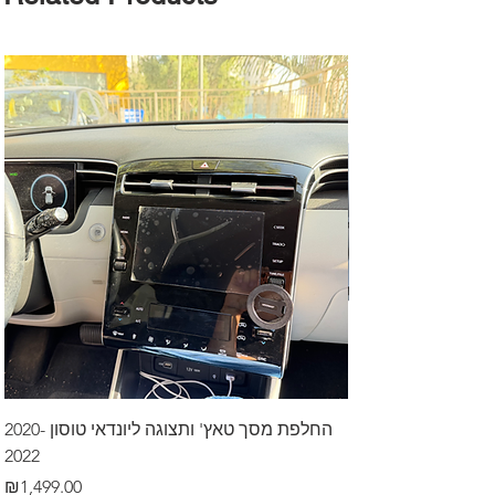
דרך לרכב בקיסריה
החלפת מסך טאץ' ותצוגה ליונדאי טוסון 2020-
2022
Price
₪499.00
Price
₪1,499.00