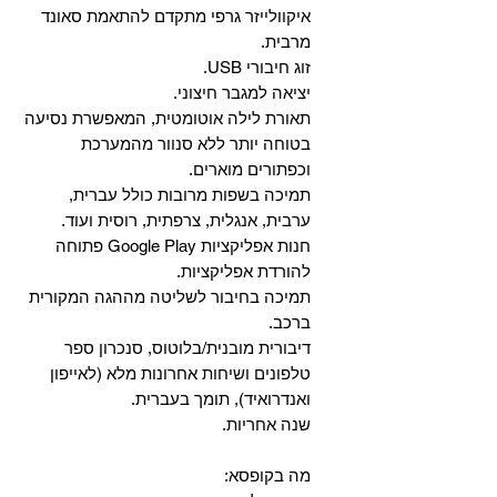
איקוולייזר גרפי מתקדם להתאמת סאונד
מרבית.
זוג חיבורי USB.
יציאה למגבר חיצוני.
תאורת לילה אוטומטית, המאפשרת נסיעה
בטוחה יותר ללא סנוור מהמערכת
וכפתורים מוארים.
תמיכה בשפות מרובות כולל עברית,
ערבית, אנגלית, צרפתית, רוסית ועוד.
‏חנות אפליקציות Google Play פתוחה
להורדת אפליקציות.
‏תמיכה בחיבור לשליטה מההגה המקורית
ברכב.
‏דיבורית מובנית/בלוטוס, ‏סנכרון ספר
טלפונים ושיחות אחרונות מלא (לאייפון
ואנדרואיד), תומך בעברית.
שנה אחריות.
מה בקופסא: