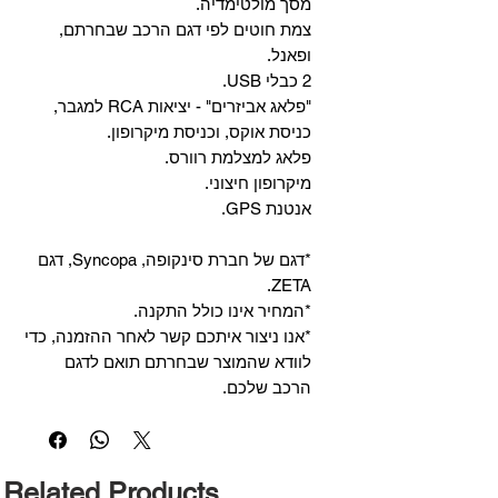
מסך מולטימדיה.
צמת חוטים לפי דגם הרכב שבחרתם,
ופאנל.
2 כבלי USB.
"פלאג אביזרים" - יציאות RCA למגבר,
כניסת אוקס, וכניסת מיקרופון.
פלאג למצלמת רוורס.
מיקרופון חיצוני.
אנטנת GPS.
*דגם של חברת סינקופה, Syncopa, דגם
ZETA.
*המחיר אינו כולל התקנה.
*אנו ניצור איתכם קשר לאחר ההזמנה, כדי
לוודא שהמוצר שבחרתם תואם לדגם
הרכב שלכם.
Related Products