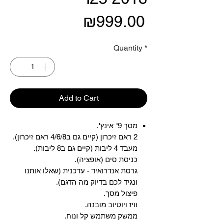
Price
₪999.00
Quantity
*
Add to Cart
מסך 9" אינץ'.
2 ראם זיכרון (קיים גם ב4/6/8 ראם זיכרון).
מעבד 4 ליבות (קיים גם ב8 ליבות).
כניסת סים (אופציה).
גרסת אנדרואיד - עדכנית (שאלו אותנו
ונגיד לכם בדיוק מה הדגם).
פיצול מסך.
וויז ויוטיוב מובנה.
ממשק משתמש קל ונוח.