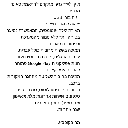
איקוולייזר גרפי מתקדם להתאמת סאונד
מרבית.
זוג חיבורי USB.
יציאה למגבר חיצוני.
תאורת לילה אוטומטית, המאפשרת נסיעה
בטוחה יותר ללא סנוור מהמערכת
וכפתורים מוארים.
תמיכה בשפות מרובות כולל עברית,
ערבית, אנגלית, צרפתית, רוסית ועוד.
‏חנות אפליקציות Google Play פתוחה
להורדת אפליקציות.
‏תמיכה בחיבור לשליטה מההגה המקורית
ברכב.
‏דיבורית מובנית/בלוטוס, ‏סנכרון ספר
טלפונים ושיחות אחרונות מלא (לאייפון
ואנדרואיד), תומך בעברית.
שנה אחריות.
מה בקופסא: