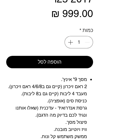
מחיר
כמות
*
הוספה לסל
מסך 9" אינץ'.
2 ראם זיכרון (קיים גם ב4/6/8 ראם זיכרון).
מעבד 4 ליבות (קיים גם ב8 ליבות).
כניסת סים (אופציה).
גרסת אנדרואיד - עדכנית (שאלו אותנו
ונגיד לכם בדיוק מה הדגם).
פיצול מסך.
וויז ויוטיוב מובנה.
ממשק משתמש קל ונוח.