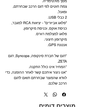
מסך מולטימדיה.
צמת חוטים לפי דגם הרכב שבחרתם,
ופאנל.
2 כבלי USB.
"פלאג אביזרים" - יציאות RCA למגבר,
כניסת אוקס, וכניסת מיקרופון.
פלאג למצלמת רוורס.
מיקרופון חיצוני.
אנטנת GPS.
*דגם של חברת סינקופה, Syncopa, דגם
ZETA.
*המחיר אינו כולל התקנה.
*אנו ניצור איתכם קשר לאחר ההזמנה, כדי
לוודא שהמוצר שבחרתם תואם לדגם
הרכב שלכם.
מוצרים דומים