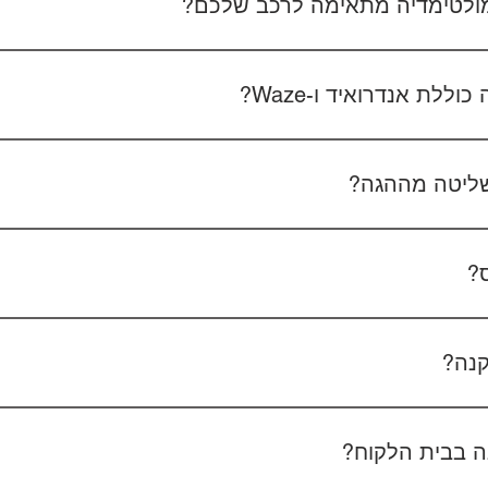
 מולטימדיה מתאימה לרכב שלכם?
 את סוג הרכב, הדגם ושנת הייצור. אם אפשר, צרפו גם תמונה של הרד
לת אנדרואיד ו-Waze?
כל הדגמים כוללים מערכת אנדרואיד עם 
הטלפון - המערכת תומכת באנדרואיד אוטו ואפל קארפליי בחיבור חוטי/אלחוטי.
ליטה מההגה?
כן, המערכות תומכות
ס?
כן, ניתן להוסיף מצלמת רוורס בעלות של 350₪ כולל התקנה, בהתאם לסוג המצלמה.
קנה?
מצלמת דרך קדמית ואחורית 400₪, בהתאם לרכב ולמוצר.
 בבית הלקוח?