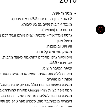
מסך 9" אינץ'.
2 ראם זיכרון (קיים גם ב4/6/8 ראם זיכרון).
מעבד 4 ליבות (קיים גם ב8 ליבות).
כניסת סים (אופציה).
גרסת אנדרואיד - עדכנית (שאלו אותנו ונגיד לכם ב
פיצול מסך.
וויז ויוטיוב מובנה.
ממשק משתמש קל ונוח.
איקוולייזר גרפי מתקדם להתאמת סאונד מרבית.
זוג חיבורי USB.
יציאה למגבר חיצוני.
תאורת לילה אוטומטית, המאפשרת נסיעה בטוחה 
וכפתורים מוארים.
תמיכה בשפות מרובות כולל עברית, ערבית, אנגלית
‏חנות אפליקציות Google Play פתוחה להורדת אפליקציות.
‏תמיכה בחיבור לשליטה מההגה המקורית ברכב.
‏דיבורית מובנית/בלוטוס, ‏סנכרון ספר טלפונים ושי
ואנדרואיד), תומך בעברית.