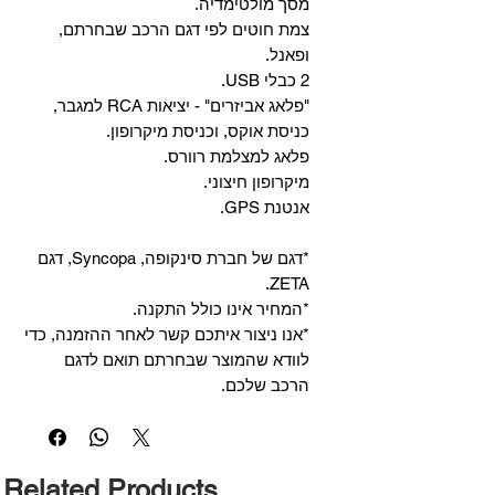
מסך מולטימדיה.
צמת חוטים לפי דגם הרכב שבחרתם,
ופאנל.
2 כבלי USB.
"פלאג אביזרים" - יציאות RCA למגבר,
כניסת אוקס, וכניסת מיקרופון.
פלאג למצלמת רוורס.
מיקרופון חיצוני.
אנטנת GPS.
*דגם של חברת סינקופה, Syncopa, דגם
ZETA.
*המחיר אינו כולל התקנה.
*אנו ניצור איתכם קשר לאחר ההזמנה, כדי
לוודא שהמוצר שבחרתם תואם לדגם
הרכב שלכם.
Related Products