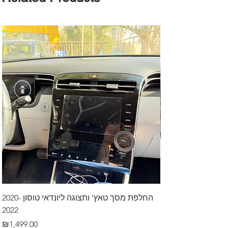
דרך לרכב בקיסריה
החלפת מסך טאץ' ותצוגה ליונדאי טוסון 2020-
2022
Price
₪499.00
Price
₪1,499.00