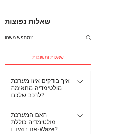
שאלות נפוצות
שאלות ותשובות
איך בודקים איזו מערכת
מולטימדיה מתאימה
לרכב שלכם?
כדי לבדוק התאמה, תשלחו לנו את
האם המערכת
סוג הרכב, הדגם ושנת הייצור. אם
מולטימדיה כוללת
אפשר, צרפו גם תמונה של הרדיו
אנדרואיד ו-Waze?
הקיים. אנחנו נבדוק יחד מה מתאים