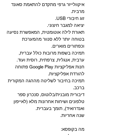
איקוולייזר גרפי מתקדם להתאמת סאונד
מרבית.
זוג חיבורי USB.
יציאה למגבר חיצוני.
תאורת לילה אוטומטית, המאפשרת נסיעה
בטוחה יותר ללא סנוור מהמערכת
וכפתורים מוארים.
תמיכה בשפות מרובות כולל עברית,
ערבית, אנגלית, צרפתית, רוסית ועוד.
‏חנות אפליקציות Google Play פתוחה
להורדת אפליקציות.
‏תמיכה בחיבור לשליטה מההגה המקורית
ברכב.
‏דיבורית מובנית/בלוטוס, ‏סנכרון ספר
טלפונים ושיחות אחרונות מלא (לאייפון
ואנדרואיד), תומך בעברית.
שנה אחריות.
מה בקופסא: