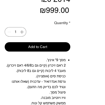
Price
₪999.00
Quantity
*
Add to Cart
מסך 9" אינץ'.
2 ראם זיכרון (קיים גם ב4/6/8 ראם זיכרון).
מעבד 4 ליבות (קיים גם ב8 ליבות).
כניסת סים (אופציה).
גרסת אנדרואיד - עדכנית (שאלו אותנו
ונגיד לכם בדיוק מה הדגם).
פיצול מסך.
וויז ויוטיוב מובנה.
ממשק משתמש קל ונוח.