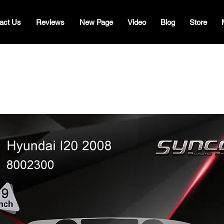
act Us
Reviews
New Page
Video
Blog
Store