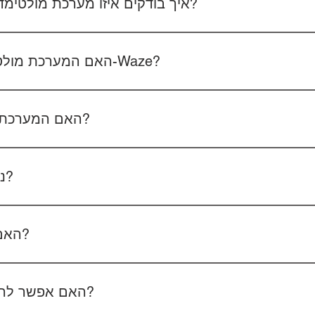
איך בודקים איזו מערכת מולטימדיה מתאימה לרכב שלכם?
 את סוג הרכב, הדגם ושנת הייצור. אם אפשר, צרפו גם תמונה של הרד
האם המערכת מולטימדיה כוללת אנדרואיד ו-Waze?
כל הדגמים כוללים מערכת אנדרואיד עם 
הטלפון - המערכת תומכת באנדרואיד אוטו ואפל קארפליי בחיבור חוטי/אלחוטי.
האם המערכת תומכת בשליטה מההגה?
כן, המערכות תומכות
ניתן להוסיף מצלמת רוורס?
כן, ניתן להוסיף מצלמת רוורס בעלות של 350₪ כולל התקנה, בהתאם לסוג המצלמה.
האם המחיר כולל גם התקנה?
מצלמת דרך קדמית ואחורית 400₪, בהתאם לרכב ולמוצר.
האם אפשר להזמין התקנה בבית הלקוח?