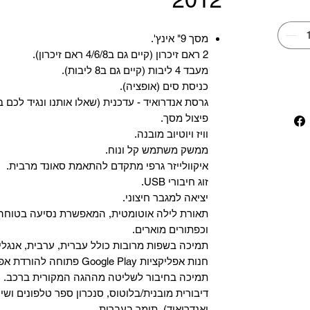
מסך 9" אינץ'.
2 ראם זיכרון (קיים גם ב4/6/8 ראם זיכרון).
מעבד 4 ליבות (קיים גם ב8 ליבות).
כניסת סים (אופציה).
גרסת אנדרואיד - עדכנית (שאלו אותנו ונגיד לכם ב
פיצול מסך.
וויז ויוטיוב מובנה.
ממשק משתמש קל ונוח.
איקוולייזר גרפי מתקדם להתאמת סאונד מרבית.
זוג חיבורי USB.
יציאה למגבר חיצוני.
תאורת לילה אוטומטית, המאפשרת נסיעה בטוחה 
וכפתורים מוארים.
תמיכה בשפות מרובות כולל עברית, ערבית, אנגלית
‏חנות אפליקציות Google Play פתוחה להורדת אפליקציות.
‏תמיכה בחיבור לשליטה מההגה המקורית ברכב.
‏דיבורית מובנית/בלוטוס, ‏סנכרון ספר טלפונים ושי
ואנדרואיד), תומך בעברית.