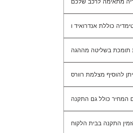
יו הקיים. אנחנו נבדוק יחד מה
מתאים לכם.
גישה ל-Waze, YouTube, Google Maps ועוד, ובנוסף ניתן להתחבר למערכת באמצעות
 בשליטה מההגה (Steering Wheel Control), אך ייתכן שיידרש מתאם ייעודי לרכב שלך. ניתן לוודא זאת בפניה
אלינו לפני ההתקנה.
לא. ההתקנה מוצעת כשירות נפרד. לדוגמה, התקנת מערכת מולטימדיה עולה 400₪, התקנת מצלמת דרך קדמית 250₪, והתקנת