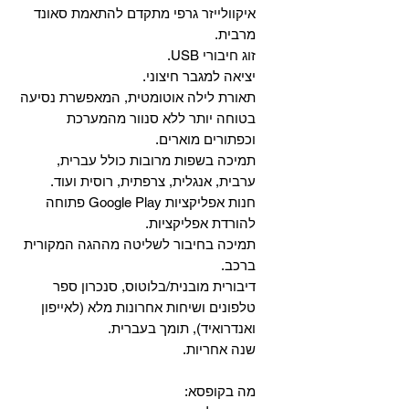
איקוולייזר גרפי מתקדם להתאמת סאונד
מרבית.
זוג חיבורי USB.
יציאה למגבר חיצוני.
תאורת לילה אוטומטית, המאפשרת נסיעה
בטוחה יותר ללא סנוור מהמערכת
וכפתורים מוארים.
תמיכה בשפות מרובות כולל עברית,
ערבית, אנגלית, צרפתית, רוסית ועוד.
‏חנות אפליקציות Google Play פתוחה
להורדת אפליקציות.
‏תמיכה בחיבור לשליטה מההגה המקורית
ברכב.
‏דיבורית מובנית/בלוטוס, ‏סנכרון ספר
טלפונים ושיחות אחרונות מלא (לאייפון
ואנדרואיד), תומך בעברית.
שנה אחריות.
מה בקופסא: