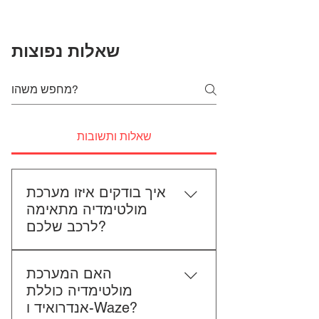
שאלות נפוצות
שאלות ותשובות
איך בודקים איזו מערכת
מולטימדיה מתאימה
לרכב שלכם?
כדי לבדוק התאמה, תשלחו לנו את
האם המערכת
סוג הרכב, הדגם ושנת הייצור. אם
מולטימדיה כוללת
אפשר, צרפו גם תמונה של הרדיו
אנדרואיד ו-Waze?
הקיים. אנחנו נבדוק יחד מה מתאים