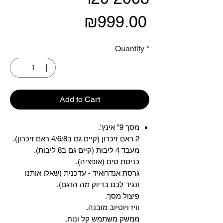
Price
₪999.00
Quantity
*
Add to Cart
מסך 9" אינץ'.
2 ראם זיכרון (קיים גם ב4/6/8 ראם זיכרון).
מעבד 4 ליבות (קיים גם ב8 ליבות).
כניסת סים (אופציה).
גרסת אנדרואיד - עדכנית (שאלו אותנו
ונגיד לכם בדיוק מה הדגם).
פיצול מסך.
וויז ויוטיוב מובנה.
ממשק משתמש קל ונוח.