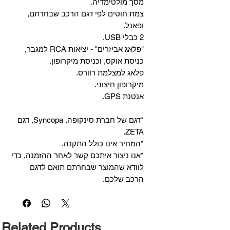
מסך מולטימדיה.
צמת חוטים לפי דגם הרכב שבחרתם,
ופאנל.
2 כבלי USB.
"פלאג אביזרים" - יציאות RCA למגבר,
כניסת אוקס, וכניסת מיקרופון.
פלאג למצלמת רוורס.
מיקרופון חיצוני.
אנטנת GPS.
*דגם של חברת סינקופה, Syncopa, דגם
ZETA.
*המחיר אינו כולל התקנה.
*אנו ניצור איתכם קשר לאחר ההזמנה, כדי
לוודא שהמוצר שבחרתם תואם לדגם
הרכב שלכם.
Related Products