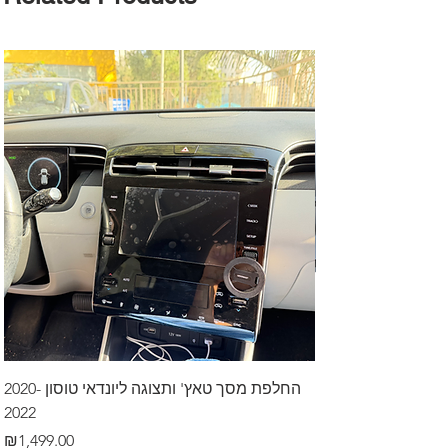
דרך לרכב בקיסריה
החלפת מסך טאץ' ותצוגה ליונדאי טוסון 2020-
2022
Price
₪499.00
Price
₪1,499.00