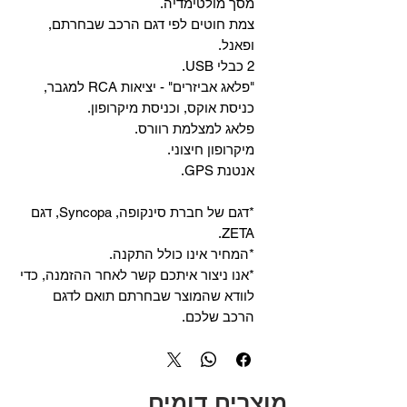
מסך מולטימדיה.
צמת חוטים לפי דגם הרכב שבחרתם,
ופאנל.
2 כבלי USB.
"פלאג אביזרים" - יציאות RCA למגבר,
כניסת אוקס, וכניסת מיקרופון.
פלאג למצלמת רוורס.
מיקרופון חיצוני.
אנטנת GPS.
*דגם של חברת סינקופה, Syncopa, דגם
ZETA.
*המחיר אינו כולל התקנה.
*אנו ניצור איתכם קשר לאחר ההזמנה, כדי
לוודא שהמוצר שבחרתם תואם לדגם
הרכב שלכם.
מוצרים דומים