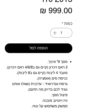
מחיר
כמות
*
הוספה לסל
מסך 9" אינץ'.
2 ראם זיכרון (קיים גם ב4/6/8 ראם זיכרון).
מעבד 4 ליבות (קיים גם ב8 ליבות).
כניסת סים (אופציה).
גרסת אנדרואיד - עדכנית (שאלו אותנו
ונגיד לכם בדיוק מה הדגם).
פיצול מסך.
וויז ויוטיוב מובנה.
ממשק משתמש קל ונוח.