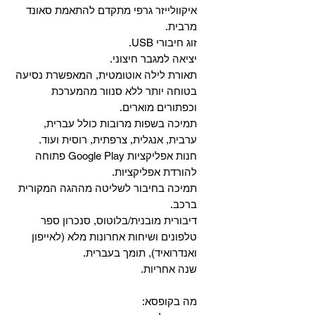
איקוולייזר גרפי מתקדם להתאמת סאונד
מרבית.
זוג חיבורי USB.
יציאה למגבר חיצוני.
תאורת לילה אוטומטית, המאפשרת נסיעה
בטוחה יותר ללא סנוור מהמערכת
וכפתורים מוארים.
תמיכה בשפות מרובות כולל עברית,
ערבית, אנגלית, צרפתית, רוסית ועוד.
‏חנות אפליקציות Google Play פתוחה
להורדת אפליקציות.
‏תמיכה בחיבור לשליטה מההגה המקורית
ברכב.
‏דיבורית מובנית/בלוטוס, ‏סנכרון ספר
טלפונים ושיחות אחרונות מלא (לאייפון
ואנדרואיד), תומך בעברית.
שנה אחריות.
מה בקופסא: