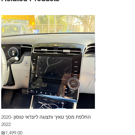
דרך לרכב בקיסריה
החלפת מסך טאץ' ותצוגה ליונדאי טוסון 2020-
2022
Price
₪499.00
Price
₪1,499.00