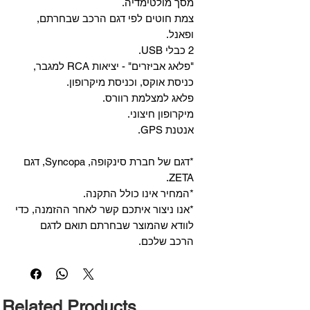
מסך מולטימדיה.
צמת חוטים לפי דגם הרכב שבחרתם,
ופאנל.
2 כבלי USB.
"פלאג אביזרים" - יציאות RCA למגבר,
כניסת אוקס, וכניסת מיקרופון.
פלאג למצלמת רוורס.
מיקרופון חיצוני.
אנטנת GPS.
*דגם של חברת סינקופה, Syncopa, דגם
ZETA.
*המחיר אינו כולל התקנה.
*אנו ניצור איתכם קשר לאחר ההזמנה, כדי
לוודא שהמוצר שבחרתם תואם לדגם
הרכב שלכם.
Related Products