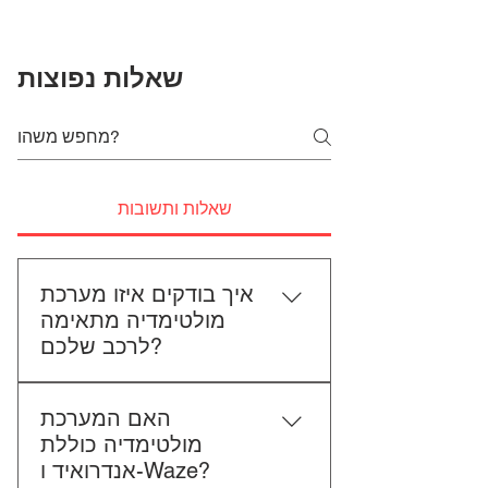
שאלות נפוצות
שאלות ותשובות
איך בודקים איזו מערכת
מולטימדיה מתאימה
לרכב שלכם?
כדי לבדוק התאמה, תשלחו לנו את
האם המערכת
סוג הרכב, הדגם ושנת הייצור. אם
מולטימדיה כוללת
אפשר, צרפו גם תמונה של הרדיו
אנדרואיד ו-Waze?
הקיים. אנחנו נבדוק יחד מה מתאים