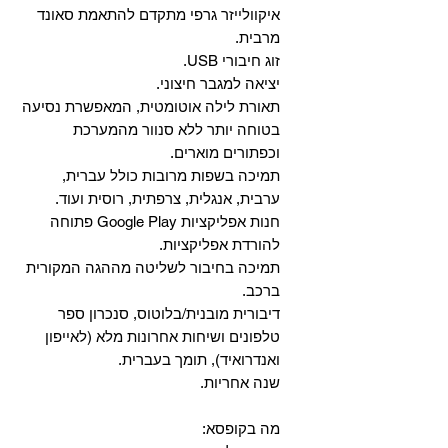
איקוולייזר גרפי מתקדם להתאמת סאונד
מרבית.
זוג חיבורי USB.
יציאה למגבר חיצוני.
תאורת לילה אוטומטית, המאפשרת נסיעה
בטוחה יותר ללא סנוור מהמערכת
וכפתורים מוארים.
תמיכה בשפות מרובות כולל עברית,
ערבית, אנגלית, צרפתית, רוסית ועוד.
‏חנות אפליקציות Google Play פתוחה
להורדת אפליקציות.
‏תמיכה בחיבור לשליטה מההגה המקורית
ברכב.
‏דיבורית מובנית/בלוטוס, ‏סנכרון ספר
טלפונים ושיחות אחרונות מלא (לאייפון
ואנדרואיד), תומך בעברית.
שנה אחריות.
מה בקופסא: