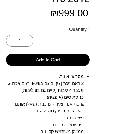
Price
₪999.00
Quantity
*
Add to Cart
מסך 9" אינץ'.
2 ראם זיכרון (קיים גם ב4/6/8 ראם זיכרון).
מעבד 4 ליבות (קיים גם ב8 ליבות).
כניסת סים (אופציה).
גרסת אנדרואיד - עדכנית (שאלו אותנו
ונגיד לכם בדיוק מה הדגם).
פיצול מסך.
וויז ויוטיוב מובנה.
ממשק משתמש קל ונוח.