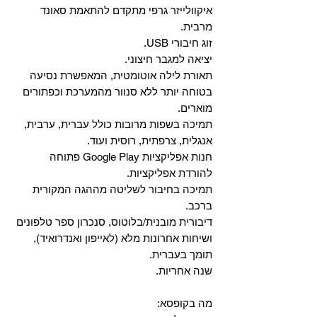
איקוולייזר גרפי מתקדם להתאמת סאונד
מרבית.
זוג חיבורי USB.
יציאה למגבר חיצוני.
תאורת לילה אוטומטית, המאפשרת נסיעה
בטוחה יותר ללא סנוור מהמערכת וכפתורים
מוארים.
תמיכה בשפות מרובות כולל עברית, ערבית,
אנגלית, צרפתית, רוסית ועוד.
‏חנות אפליקציות Google Play פתוחה
להורדת אפליקציות.
‏תמיכה בחיבור לשליטה מההגה המקורית
ברכב.
‏דיבורית מובנית/בלוטוס, ‏סנכרון ספר טלפונים
ושיחות אחרונות מלא (לאייפון ואנדרואיד),
תומך בעברית.
שנה אחריות.
מה בקופסא: