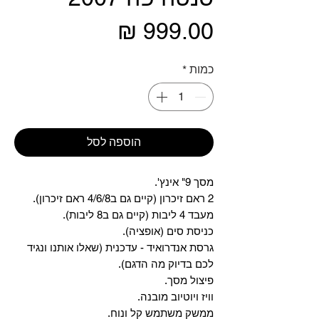
מחיר
כמות
*
הוספה לסל
מסך 9" אינץ'.
2 ראם זיכרון (קיים גם ב4/6/8 ראם זיכרון).
מעבד 4 ליבות (קיים גם ב8 ליבות).
כניסת סים (אופציה).
גרסת אנדרואיד - עדכנית (שאלו אותנו ונגיד
לכם בדיוק מה הדגם).
פיצול מסך.
וויז ויוטיוב מובנה.
ממשק משתמש קל ונוח.