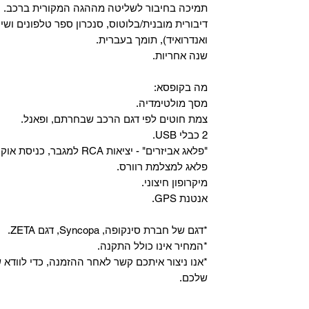
‏תמיכה בחיבור לשליטה מההגה המקורית ברכב.
‏דיבורית מובנית/בלוטוס, ‏סנכרון ספר טלפונים ושי
ואנדרואיד), תומך בעברית.
שנה אחריות.
מה בקופסא:
מסך מולטימדיה.
צמת חוטים לפי דגם הרכב שבחרתם, ופאנל.
2 כבלי USB.
"פלאג אביזרים" - יציאות RCA למגבר, כניסת אוקס, וכניסת מיקרופון.
פלאג למצלמת רוורס.
מיקרופון חיצוני.
אנטנת GPS.
*דגם של חברת סינקופה, Syncopa, דגם ZETA.
*המחיר אינו כולל התקנה.
*אנו ניצור איתכם קשר לאחר ההזמנה, כדי לווד
שלכם.