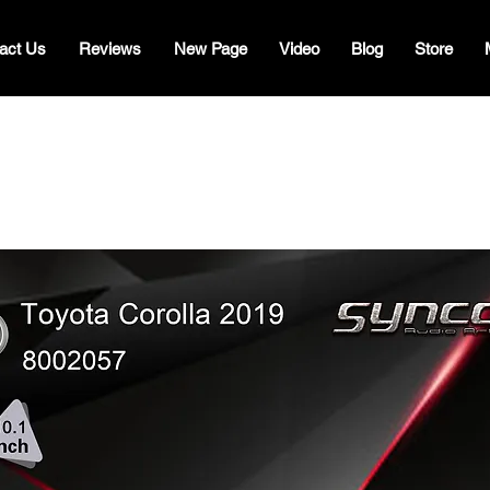
act Us
Reviews
New Page
Video
Blog
Store