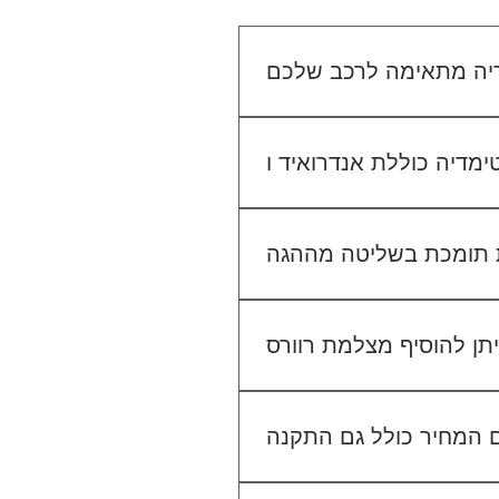
יו הקיים. אנחנו נבדוק יחד מה
מתאים לכם.
גישה ל-Waze, YouTube, Google Maps ועוד, ובנוסף ניתן להתחבר למערכת באמצעות
 בשליטה מההגה (Steering Wheel Control), אך ייתכן שיידרש מתאם ייעודי לרכב שלך. ניתן לוודא זאת בפניה
אלינו לפני ההתקנה.
לא. ההתקנה מוצעת כשירות נפרד. לדוגמה, התקנת מערכת מולטימדיה עולה 400₪, התקנת מצלמת דרך קדמית 250₪, והתקנת