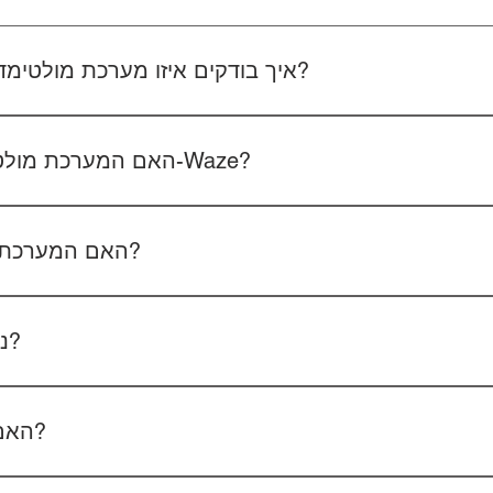
איך בודקים איזו מערכת מולטימדיה מתאימה לרכב שלכם?
 את סוג הרכב, הדגם ושנת הייצור. אם אפשר, צרפו גם תמונה של הרד
האם המערכת מולטימדיה כוללת אנדרואיד ו-Waze?
כל הדגמים כוללים מערכת אנדרואיד עם 
הטלפון - המערכת תומכת באנדרואיד אוטו ואפל קארפליי בחיבור חוטי/אלחוטי.
האם המערכת תומכת בשליטה מההגה?
כן, המערכות תומכות
ניתן להוסיף מצלמת רוורס?
כן, ניתן להוסיף מצלמת רוורס בעלות של 350₪ כולל התקנה, בהתאם לסוג המצלמה.
האם המחיר כולל גם התקנה?