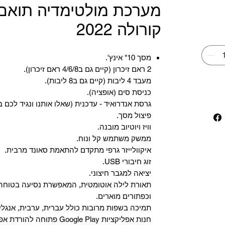
מערכת מולטימדיה תואם 
קורולה 2022
מסך 10" אינץ'.
2 ראם זיכרון (קיים גם ב4/6/8 ראם זיכרון).
מעבד 4 ליבות (קיים גם ב8 ליבות).
כניסת סים (אופציה).
גרסת אנדרואיד - עדכנית (שאלו אותנו ונגיד לכם ב
פיצול מסך.
וויז ויוטיוב מובנה.
ממשק משתמש קל ונוח.
איקוולייזר גרפי מתקדם להתאמת סאונד מרבית.
זוג חיבורי USB.
יציאה למגבר חיצוני.
תאורת לילה אוטומטית, המאפשרת נסיעה בטוחה 
וכפתורים מוארים.
תמיכה בשפות מרובות כולל עברית, ערבית, אנגלית
‏חנות אפליקציות Google Play פתוחה להורדת אפליקציות.