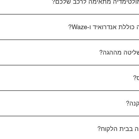
 מולטימדיה מתאימה לרכב שלכם?
 את סוג הרכב, הדגם ושנת הייצור. אם אפשר, צרפו גם תמונה של הרד
לת אנדרואיד ו-Waze?
כל הדגמים כוללים מערכת אנדרואיד עם 
הטלפון - המערכת תומכת באנדרואיד אוטו ואפל קארפליי בחיבור חוטי/אלחוטי.
ליטה מההגה?
כן, המערכות תומכות
ס?
כן, ניתן להוסיף מצלמת רוורס בעלות של 350₪ כולל התקנה, בהתאם לסוג המצלמה.
קנה?
מצלמת דרך קדמית ואחורית 400₪, בהתאם לרכב ולמוצר.
 בבית הלקוח?