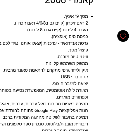
מסך 9" אינץ'.
2 ראם זיכרון (קיים גם ב4/6/8 ראם זיכרון).
מעבד 4 ליבות (קיים גם ב8 ליבות).
כניסת סים (אופציה).
גרסת אנדרואיד - עדכנית (שאלו אותנו ונגיד לכם ב
פיצול מסך.
וויז ויוטיוב מובנה.
ממשק משתמש קל ונוח.
איקוולייזר גרפי מתקדם להתאמת סאונד מרבית.
זוג חיבורי USB.
יציאה למגבר חיצוני.
תאורת לילה אוטומטית, המאפשרת נסיעה בטוחה 
וכפתורים מוארים.
תמיכה בשפות מרובות כולל עברית, ערבית, אנגלית
‏חנות אפליקציות Google Play פתוחה להורדת אפליקציות.
‏תמיכה בחיבור לשליטה מההגה המקורית ברכב.
‏דיבורית מובנית/בלוטוס, ‏סנכרון ספר טלפונים ושי
ואנדרואיד), תומך בעברית.