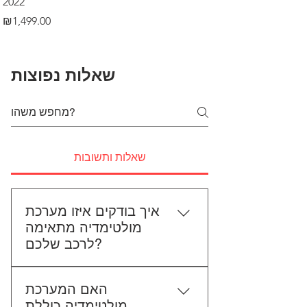
2022
Price
₪499.00
Price
₪1,499.00
שאלות נפוצות
שאלות ותשובות
איך בודקים איזו מערכת
מולטימדיה מתאימה
לרכב שלכם?
כדי לבדוק התאמה, תשלחו לנו את
האם המערכת
סוג הרכב, הדגם ושנת הייצור. אם
מולטימדיה כוללת
אפשר, צרפו גם תמונה של הרדיו