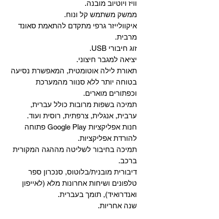
וויז ויוטיוב מובנה.
ממשק משתמש קל ונוח.
איקוולייזר גרפי מתקדם להתאמת סאונד
מרבית.
זוג חיבורי USB.
יציאה למגבר חיצוני.
תאורת לילה אוטומטית, המאפשרת נסיעה
בטוחה יותר ללא סנוור מהמערכת
וכפתורים מוארים.
תמיכה בשפות מרובות כולל עברית,
ערבית, אנגלית, צרפתית, רוסית ועוד.
‏חנות אפליקציות Google Play פתוחה
להורדת אפליקציות.
‏תמיכה בחיבור לשליטה מההגה המקורית
ברכב.
‏דיבורית מובנית/בלוטוס, ‏סנכרון ספר
טלפונים ושיחות אחרונות מלא (לאייפון
ואנדרואיד), תומך בעברית.
שנה אחריות.