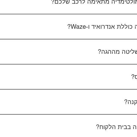
 מולטימדיה מתאימה לרכב שלכם?
 את סוג הרכב, הדגם ושנת הייצור. אם אפשר, צרפו גם תמונה של הרד
לת אנדרואיד ו-Waze?
כל הדגמים כוללים מערכת אנדרואיד עם 
הטלפון - המערכת תומכת באנדרואיד אוטו ואפל קארפליי בחיבור חוטי/אלחוטי.
ליטה מההגה?
כן, המערכות תומכות
ס?
כן, ניתן להוסיף מצלמת רוורס בעלות של 350₪ כולל התקנה, בהתאם לסוג המצלמה.
קנה?
מצלמת דרך קדמית ואחורית 400₪, בהתאם לרכב ולמוצר.
 בבית הלקוח?