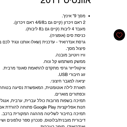
מסך 9" אינץ'.
2 ראם זיכרון (קיים גם ב4/6/8 ראם זיכרון).
מעבד 4 ליבות (קיים גם ב8 ליבות).
כניסת סים (אופציה).
גרסת אנדרואיד - עדכנית (שאלו אותנו ונגיד לכם ב
פיצול מסך.
וויז ויוטיוב מובנה.
ממשק משתמש קל ונוח.
איקוולייזר גרפי מתקדם להתאמת סאונד מרבית.
זוג חיבורי USB.
יציאה למגבר חיצוני.
תאורת לילה אוטומטית, המאפשרת נסיעה בטוחה 
וכפתורים מוארים.
תמיכה בשפות מרובות כולל עברית, ערבית, אנגלית
‏חנות אפליקציות Google Play פתוחה להורדת אפליקציות.
‏תמיכה בחיבור לשליטה מההגה המקורית ברכב.
‏דיבורית מובנית/בלוטוס, ‏סנכרון ספר טלפונים ושי
ואנדרואיד), תומך בעברית.