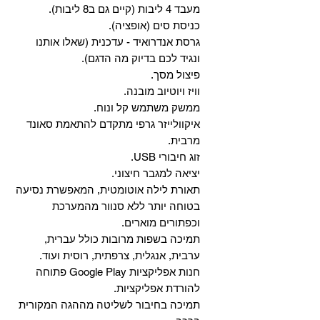
מעבד 4 ליבות (קיים גם ב8 ליבות).
כניסת סים (אופציה).
גרסת אנדרואיד - עדכנית (שאלו אותנו
ונגיד לכם בדיוק מה הדגם).
פיצול מסך.
וויז ויוטיוב מובנה.
ממשק משתמש קל ונוח.
איקוולייזר גרפי מתקדם להתאמת סאונד
מרבית.
זוג חיבורי USB.
יציאה למגבר חיצוני.
תאורת לילה אוטומטית, המאפשרת נסיעה
בטוחה יותר ללא סנוור מהמערכת
וכפתורים מוארים.
תמיכה בשפות מרובות כולל עברית,
ערבית, אנגלית, צרפתית, רוסית ועוד.
‏חנות אפליקציות Google Play פתוחה
להורדת אפליקציות.
‏תמיכה בחיבור לשליטה מההגה המקורית