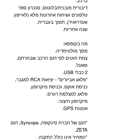
ברכב.
‏דיבורית מובנית/בלוטוס, ‏סנכרון ספר
טלפונים ושיחות אחרונות מלא (לאייפון
ואנדרואיד), תומך בעברית.
שנה אחריות.
מה בקופסא:
מסך מולטימדיה.
צמת חוטים לפי דגם הרכב שבחרתם,
ופאנל.
2 כבלי USB.
"פלאג אביזרים" - יציאות RCA למגבר,
כניסת אוקס, וכניסת מיקרופון.
פלאג למצלמת רוורס.
מיקרופון חיצוני.
אנטנת GPS.
*דגם של חברת סינקופה, Syncopa, דגם
ZETA.
*המחיר אינו כולל התקנה.