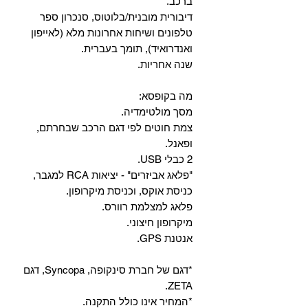
ברכב.
‏דיבורית מובנית/בלוטוס, ‏סנכרון ספר
טלפונים ושיחות אחרונות מלא (לאייפון
ואנדרואיד), תומך בעברית.
שנה אחריות.
מה בקופסא:
מסך מולטימדיה.
צמת חוטים לפי דגם הרכב שבחרתם,
ופאנל.
2 כבלי USB.
"פלאג אביזרים" - יציאות RCA למגבר,
כניסת אוקס, וכניסת מיקרופון.
פלאג למצלמת רוורס.
מיקרופון חיצוני.
אנטנת GPS.
*דגם של חברת סינקופה, Syncopa, דגם
ZETA.
*המחיר אינו כולל התקנה.