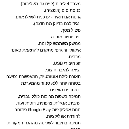
מעבד 4 ליבות (קיים גם ב8 ליבות).
כניסת סים (אופציה).
גרסת אנדרואיד - עדכנית (שאלו אותנו
ונגיד לכם בדיוק מה הדגם).
פיצול מסך.
וויז ויוטיוב מובנה.
ממשק משתמש קל ונוח.
איקוולייזר גרפי מתקדם להתאמת סאונד
מרבית.
זוג חיבורי USB.
יציאה למגבר חיצוני.
תאורת לילה אוטומטית, המאפשרת נסיעה
בטוחה יותר ללא סנוור מהמערכת
וכפתורים מוארים.
תמיכה בשפות מרובות כולל עברית,
ערבית, אנגלית, צרפתית, רוסית ועוד.
‏חנות אפליקציות Google Play פתוחה
להורדת אפליקציות.
‏תמיכה בחיבור לשליטה מההגה המקורית