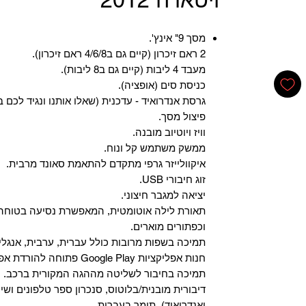
מסך 9" אינץ'.
2 ראם זיכרון (קיים גם ב4/6/8 ראם זיכרון).
מעבד 4 ליבות (קיים גם ב8 ליבות).
כניסת סים (אופציה).
גרסת אנדרואיד - עדכנית (שאלו אותנו ונגיד לכם ב
פיצול מסך.
וויז ויוטיוב מובנה.
ממשק משתמש קל ונוח.
איקוולייזר גרפי מתקדם להתאמת סאונד מרבית.
זוג חיבורי USB.
יציאה למגבר חיצוני.
תאורת לילה אוטומטית, המאפשרת נסיעה בטוחה 
וכפתורים מוארים.
תמיכה בשפות מרובות כולל עברית, ערבית, אנגלית
‏חנות אפליקציות Google Play פתוחה להורדת אפליקציות.
‏תמיכה בחיבור לשליטה מההגה המקורית ברכב.
‏דיבורית מובנית/בלוטוס, ‏סנכרון ספר טלפונים ושי
ואנדרואיד), תומך בעברית.