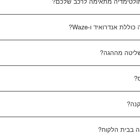
 מולטימדיה מתאימה לרכב שלכם?
 את סוג הרכב, הדגם ושנת הייצור. אם אפשר, צרפו גם תמונה של הרד
לת אנדרואיד ו-Waze?
כל הדגמים כוללים מערכת אנדרואיד עם 
הטלפון - המערכת תומכת באנדרואיד אוטו ואפל קארפליי בחיבור חוטי/אלחוטי.
ליטה מההגה?
כן, המערכות תומכות
ס?
כן, ניתן להוסיף מצלמת רוורס בעלות של 350₪ כולל התקנה, בהתאם לסוג המצלמה.
קנה?
מצלמת דרך קדמית ואחורית 400₪, בהתאם לרכב ולמוצר.
 בבית הלקוח?