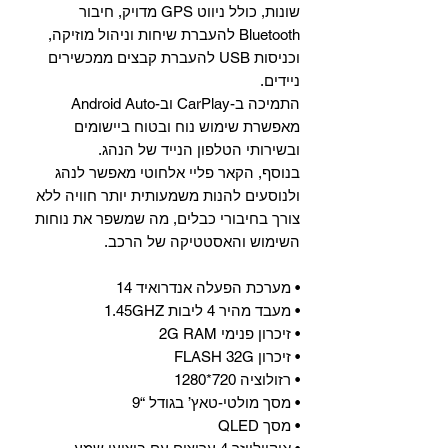
שונות, כולל ניווט GPS מדויק, חיבור
Bluetooth להעברת שיחות וניהול מוזיקה,
וכניסות USB להעברת קבצים ממכשירים
ניידים.
התמיכה ב-CarPlay וב-Android Auto
מאפשרת שימוש נוח ובטוח ביישומים
ובשירותי הטלפון הנייד של הנהג.
בנוסף, הקאר פליי אלחוטי מאפשר לנהג
ולנוסעים להנות משמעותית יותר חוויה ללא
צורך בחיבורי כבלים, מה שמשפר את נוחות
השימוש והאסטטיקה של הרכב.
• מערכת הפעלה אנדרואיד 14
• מעבד מהיר 4 ליבות 1.45GHZ
• זיכרון פנימי 2G RAM
• זיכרון FLASH 32G
• רזולוציה 720*1280
• מסך מולטי-טאץ’ בגודל “9
• מסך QLED