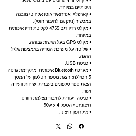
• איקוולייזר 4 ערוצים עם ביצועי שמע
איכותיים במיוחד.
• קארפליי ואנדרואיד אוטו אלחוטי מובנה
במכשיר (ניתן גם לחיבור חוטי).
• מקלט רדיו דגם 4755 לקליטת רדיו איכותית
במיוחד.
• מקלט GPS בעל רגישות גבוהה.
• שליטה על מערכת המדיה באמצעות גלגל
ההגה.
• כניסת USB.
• מערכת Bluetooth איכותית ומתקדמת גרסה
5 הכוללת: הצגת מספר הטלפון על המסך,
הצגת ספר טלפונים בעברית, שיחות וועידה
ועוד.
• כניסה ייעודית לחיבור מצלמת רוורס
חיצונית. • הספק 50w x 4
• מיקרופון חיצוני.