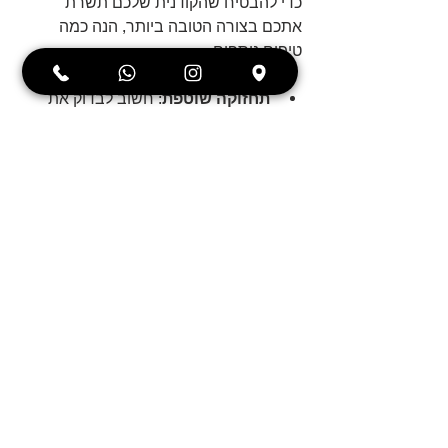
כדי להבטיח שהקודנית שלכם תשרת 
אתכם בצורה הטובה ביותר, הנה כמה 
טיפים נוספים:
תחזוקה שוטפת
: חשוב לבדוק את 
הקודנית באופן קבוע. אם אתם שמים 
לב לבעיות, פנו למומחה.
הכנה מראש
: לפני התקנה או ניתוק, 
הכינו את כל המידע הנדרש. זה יכול 
לחסוך זמן וכסף.
שאלות
: אל תהססו לשאול שאלות. 
מתקין מקצועי יוכל להסביר לכם את 
כל התהליך.
לסיכום
קודנית לרכב היא אמצעי מיגון חשוב 
המסייע בהפחתת הסיכון לגניבת הרכב. 
כדי ליהנות מאמינות מלאה, חשוב לבחור 