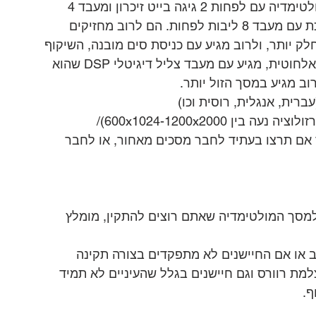
מבחינת חומרה, מומלץ לבחור במערכת מולטימדיה עם לפחות 2 גיגה בייט זיכרון ומעבד 4 
ליבות, וההמלצה החמה היא לבחור במערכת עם מעבד 8 ליבות לפחות. הם לרוב מחזיקים 
לק יותר, ולרוב מגיע עם כניסת סים מובנה, השיקוף 
אנדרואיד אוטו ואפל קארפליי מגיע בצורה אלחוטית, מגיע עם מעבד צליל דיגיטלי DSP שהוא 
וב מגיע במסך הזול יותר.
ית, אנגלית, רוסית וכו)
 600x1024-1200x2000)/
ד אם תרצו בעתיד לחבר מסכים מאחור, או לחבר 
למסך המולטימדיה שאתם רוצים להתקין, מומלץ
ב או אם החיישנים לא מתפקדים בצורה תקינה 
ת רוורס וגם חיישנים בגלל שהעיניים לא תמיד 
ף.