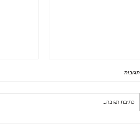
תגובות
כתיבת תגובה...
כל מה שצריך לדעת על מגבר
קודנית לרכב
DSP לרכב
לדעת על התק