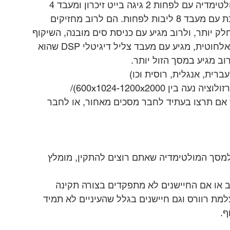
מבחינת חומרה, מומלץ לבחור במערכת מולטימדיה עם לפחות 2 גיגה בייט זיכרון ומעבד 4 
ליבות, וההמלצה החמה היא לבחור במערכת עם מעבד 8 ליבות לפחות. הם לרוב מחזיקים 
לק יותר, ולרוב מגיע עם כניסת סים מובנה, השיקוף 
אנדרואיד אוטו ואפל קארפליי מגיע בצורה אלחוטית, מגיע עם מעבד צליל דיגיטלי DSP שהוא 
וב מגיע במסך הזול יותר.
ית, אנגלית, רוסית וכו)
 600x1024-1200x2000)/
ד אם תרצו בעתיד לחבר מסכים מאחור, או לחבר 
למסך המולטימדיה שאתם רוצים להתקין, מומלץ
ב או אם החיישנים לא מתפקדים בצורה תקינה 
ת רוורס וגם חיישנים בגלל שהעיניים לא תמיד 
ף.