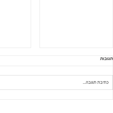
תגובות
כתיבת תגובה...
כל מה שצריך לדעת על מגבר
קודנית לרכב
DSP לרכב
לדעת על התק