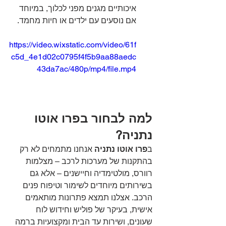
איכותיים מגנים מפני לכלוך, במיוחד 
אם נוסעים עם ילדים או חיות מחמד.
https://video.wixstatic.com/video/61f
c5d_4e1d02c0795f4f5b9aa88aedc
43da7ac/480p/mp4/file.mp4
למה לבחור בפרו אוטו 
נתניה?
ב
פרו אוטו נתניה
 אנחנו מתמחים לא רק 
בהתקנות של מערכות לרכב – מצלמות 
רוורס, מולטימדיה וחיישנים – אלא גם 
בשירותים מיוחדים לשימור וטיפוח פנים 
הרכב. אצלנו תמצא פתרונות מותאמים 
אישית, בעיקר של פוליש וחידוש לוח 
שעונים, ושירות עד הבית ומקצועיות ברמה 