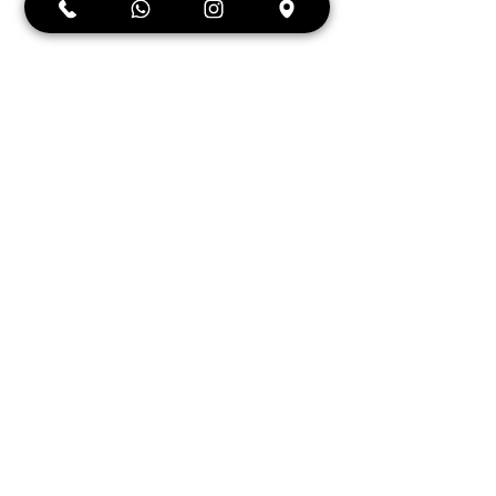
תגובות
קודנית לרכב: כל מה
כתיבת תגובה...
שצריך לדעת על התקנה
וניתוק