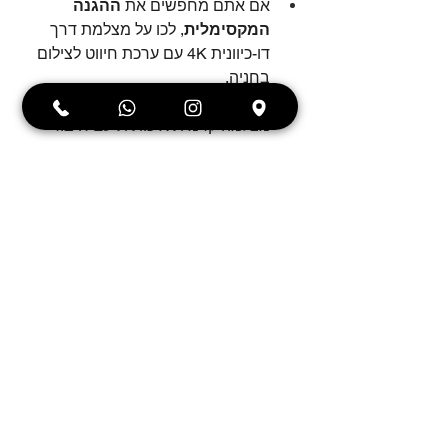
אם אתם מחפשים את 
ההגנה 
המקסימלית
, לכו על מצלמת דרך 
דו-כיוונית 4K עם ערכת חיווט לצילום 
בחניה.
אם אתם מחפשים פתרון 
פשוט ונוח
, 
מצלמה קדמית איכותית עם חיבור 
לאפליקציה תעשה עבודה מצוינת.
רוצים להתאים את מצלמת הדרך 
המושלמת לרכב שלכם? 
צרו איתנו קשר 
עוד היום
 או בקרו בקטגוריית 
מצלמות 
דרך לרכב
 כדי לצפות בדגמים המובילים 
לשנת 2026 עם אחריות מלאה והתקנה 
מקצועית!