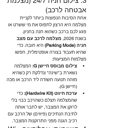
3. צילום חניה 24/7 (מצלמת 
אבטחה לרכב)
אחת הסיבות הנפוצות ביותר לקניית 
מצלמה היא הרצון לתפוס את מי ששרט או 
פגע לכם ברכב כשהוא חנה בחניון.
בשנת 2026, 
מצלמה לרכב עם מצב 
חניה (Parking Mode)
 היא חובה. כדי 
שהיא תעבוד בצורה אופטימלית, חפשו 
מצלמות המציעות:
צילום מבוסס חיישן G:
 המצלמה 
נשארת ב"שינה" ונדלקת רק כשהיא 
מזהה תנועה חשודה ליד הרכב או מכה 
(חיישן G).
ערכת חיווט (Hardwire Kit):
 כדי 
שהמצלמה תצלם כשהרכב כבוי בלי 
לרוקן את המצבר, יש לחבר אותה 
לתיבת הנתיכים (פיוזים) של הרכב עם 
רכיב הגנה מפני התרוקנות המצבר.